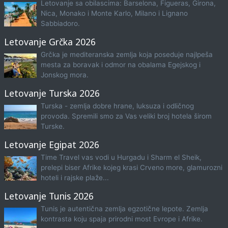
Letovanje sa obilascima: Barselona, Figueras, Girona,
Nica, Monako i Monte Karlo, Milano i Lignano
Sabbiadoro.
Letovanje Grčka 2026
Grčka je mediteranska zemlja koja poseduje najlpeša
mesta za boravak i odmor na obalama Egejskog i
Jonskog mora.
Letovanje Turska 2026
Turska - zemlja dobre hrane, luksuza i odličnog
provoda. Spremili smo za Vas veliki broj hotela širom
Turske.
Letovanje Egipat 2026
Time Travel vas vodi u Hurgadu i Sharm el Sheik,
prelepi biser Afrike kojeg krasi Crveno more, glamurozni
hoteli i rajske plaže...
Letovanje Tunis 2026
Tunis je autentična zemlja egzotične lepote. Zemlja
kontrasta koju spaja prirodni most Evrope i Afrike.