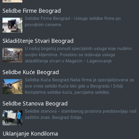
Selidbe Firme Beograd
Selidbe Firme Beograd - Usluge selidbe firme po
povoljnim cenama
Skladištenje Stvari Beograd
U našoj bogatoj ponudi specijalnih usluga koje nudimo
svojim klijentima. Posebno se izdavaja usluga
skladištenja stvari u Magacin - Lagerovanje
Selidbe Kuće Beograd
Selidbe Kuća Beograd Naša firma je specijalizovana za
sve vrste selidbi Kuća bilo gde u Beogradu i Srbiji.
Kompletne selidbe kuća, parcijalne selidbe.
Selidbe Stanova Beograd
Selidbe stanova - stambenog prostora predstavljaju naš
zaštitni znak. Beograd Srbija.
Uklanjanje Kondiloma