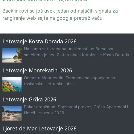
Backlinkovi su još uvek jedan od najačih signala za
rangiranje web sajta na google pretraživaču.
Letovanje Kosta Dorada 2026
Na samo sat vremena udaljenosti od Barselone,
smeštena je tzv. Zlatna obala Katalonije: Kosta Dorada.
Letovanje Montekatini 2026
Odmor u Montecatini Termama sa kupanjem na
toskanskoj i etrurskoj obali.
Letovanje Grčka 2026
Paket aranžman, Sopstveni prevoz, Grčka Apartmani i
Hoteli - sezona 2026.
Ljoret de Mar Letovanje 2026