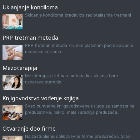
Uklanjanje kondiloma
Skidanje kondiloma bradavica radiotalasima tretmani
PRP tretman metoda
PRP tretman metoda krvnom plazmom podmlađivanja
matičnim ćelijama
Mezoterapija
Mezoterapija tretman metoda koji uklanja bore i
usporava starenje
Knjigovodstvo vođenje knjiga
Sveo buhvatne knjigovodstvene usluge za samostalne
preduzetnike, mikro, mala i srednja preduzeća.
Otvaranje doo firme
Najzastupljeniji oblik pravne forme preduzeća u Srbiji