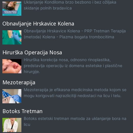
Uklanjanje Kondiloma brzo bezbono i bez ožiljaka
skidanje polnih bradavica
Obnavljanje Hrskavice Kolena
Obnavljanje Hrskavice Kolena - PRP Tretman Terapija
(metoda) Kolena - Plazma bogata trombocitima
Hirurška Operacija Nosa
Hirurška korekcija nosa, odnosno rinoplastika,
predstavlja operaciju iz domena estetske i plastične
hirurgije.
Mezoterapija
Mezoterapija je efikasna medicinska metoda kojom se
mogu korigovati najrazlicitiji nedostaci na licu i telu.
Botoks Tretman
Botoks estetski tretman metoda za uklanjanje bora na
licu