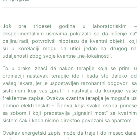
Još pre trideset godina u laboratoriskim –
eksperimentalnim uslovima pokazalo se da lečenje na“
daljinu“radi, potvrdivši hipotezu da kvantni objekti koji
su u korelaciji mogu da utiči jedan na drugog na
udaljenosti zbog svoje kvantne „ne-lokalnosti“.
To u praksi znači da nakon terapije koja se primi u
ordinaciji nastavak terapije ide i kada ste daleko od
vašeg lekara, jer je uspostavljen rezonantni odgovor sa
sistemom koji vas „prati“ i nastvalja da koriguje vaše
frekfentne zapise. Ovakva
kvantna terapija
je moguća uz
pomoć elektronskih – čipova koja svaka osoba ponese
sa sobom i koji predstavlja „signalni most“ sa kvatnim
sistem čak i kada nismo direktno povezani sa apartom.
Ovakav energetski zapis može da traje i do mesec dana