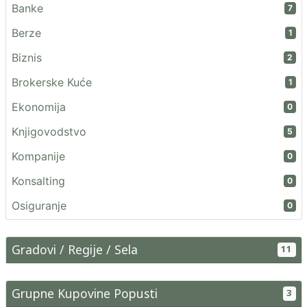
Banke
7
Berze
1
Biznis
2
Brokerske Kuće
1
Ekonomija
0
Knjigovodstvo
5
Kompanije
0
Konsalting
0
Osiguranje
0
Gradovi / Regije / Sela
11
Grupne Kupovine Popusti
3