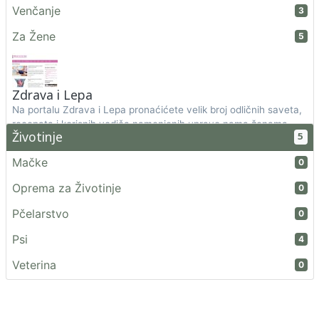
Venčanje
3
Za Žene
5
Zdrava i Lepa
Na portalu Zdrava i Lepa pronaćićete velik broj odličnih saveta,
recepata i korisnih vodiča namenjenih upravo nama ženama.
Životinje
5
https://zdravailepa.com/
Zdravstveni Centri / Bolnice
0
Mačke
0
Oprema za Životinje
0
Pčelarstvo
0
Psi
4
Veterina
0