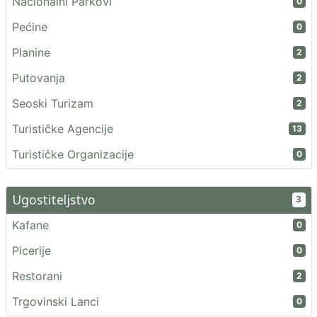
Nacionalni Parkovi
0
Pećine
0
Planine
2
Putovanja
2
Seoski Turizam
2
Turističke Agencije
13
Turističke Organizacije
0
Ugostiteljstvo
3
Kafane
0
Picerije
0
Restorani
2
Trgovinski Lanci
0