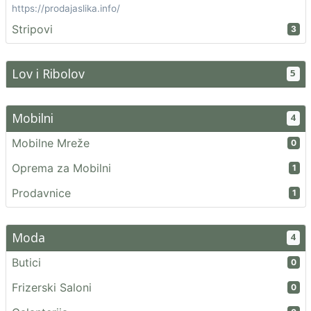
https://prodajaslika.info/
Stripovi
3
Lov i Ribolov
5
Mobilni
4
Mobilne Mreže
0
Oprema za Mobilni
1
Prodavnice
1
Moda
4
Butici
0
Frizerski Saloni
0