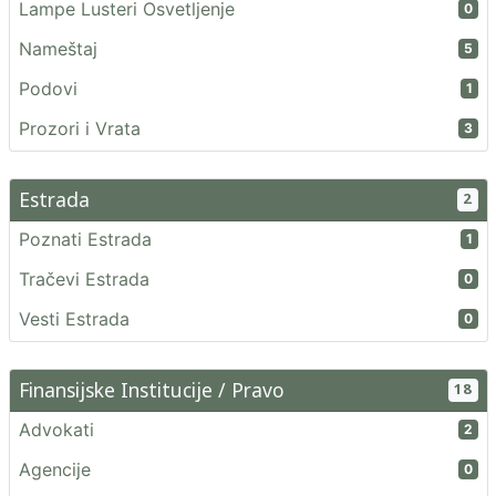
Lampe Lusteri Osvetljenje
0
Nameštaj
5
Podovi
1
Prozori i Vrata
3
Estrada
2
Poznati Estrada
1
Tračevi Estrada
0
Vesti Estrada
0
Finansijske Institucije / Pravo
18
Advokati
2
Agencije
0