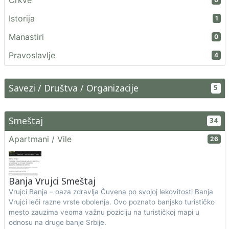
Crkve
Istorija
1
Manastiri
0
Pravoslavlje
4
Savezi / Društva / Organizacije
5
Smeštaj
34
Apartmani / Vile
26
Banja Vrujci Smeštaj
Vrujci Banja – oaza zdravlja Čuvena po svojoj lekovitosti Banja
Vrujci leči razne vrste obolenja. Ovo poznato banjsko turističko
mesto zauzima veoma važnu poziciju na turističkoj mapi u
odnosu na druge banje Srbije.