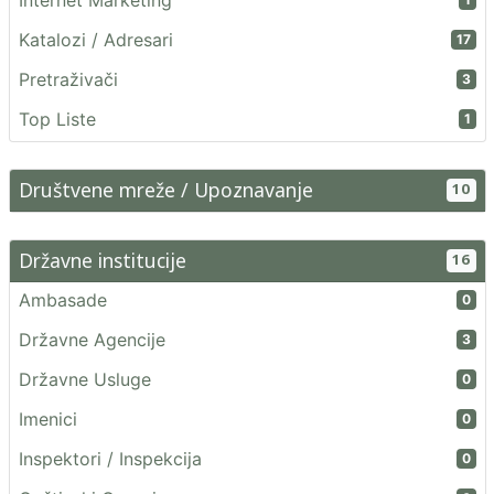
Internet Marketing
Katalozi / Adresari
17
Pretraživači
3
Top Liste
1
Društvene mreže / Upoznavanje
10
Državne institucije
16
Ambasade
0
Državne Agencije
3
Državne Usluge
0
Imenici
0
Inspektori / Inspekcija
0