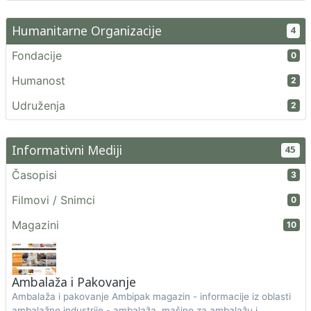
Humanitarne Organizacije
4
Fondacije
0
Humanost
2
Udruženja
2
Informativni Mediji
45
Časopisi
3
Filmovi / Snimci
0
Magazini
10
Ambalaža i Pakovanje
Ambalaža i pakovanje Ambipak magazin - informacije iz oblasti
ambalažne industrije - ambalaža, mašine za ambalažu i