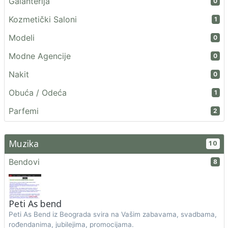
Galanterija
0
Kozmetički Saloni
1
Modeli
0
Modne Agencije
0
Nakit
0
Obuća / Odeća
1
Parfemi
2
Muzika
10
Bendovi
8
Peti As bend
Peti As Bend iz Beograda svira na Vašim zabavama, svadbama,
rođendanima, jubilejima, promocijama.