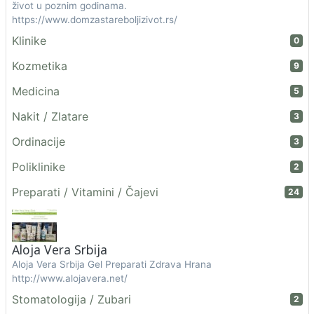
život u poznim godinama.
https://www.domzastareboljizivot.rs/
Klinike
0
Kozmetika
9
Medicina
5
Nakit / Zlatare
3
Ordinacije
3
Poliklinike
2
Preparati / Vitamini / Čajevi
24
Aloja Vera Srbija
Aloja Vera Srbija Gel Preparati Zdrava Hrana
http://www.alojavera.net/
Stomatologija / Zubari
2