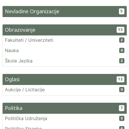
Nevladine Organizacije
5
Obrazovanje
13
Fakulteti / Univerziteti
2
Nauka
0
Škole Jezika
2
Oglasi
12
Aukcije / Licitacije
0
Politika
7
Politička Udruženja
0
Političke Stranke
6