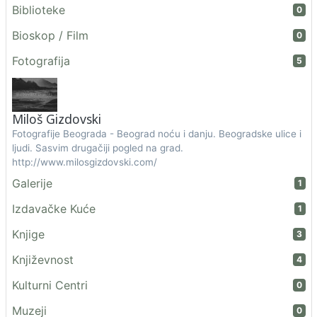
Biblioteke
0
Bioskop / Film
0
Fotografija
5
Miloš Gizdovski
Fotografije Beograda - Beograd noću i danju. Beogradske ulice i
ljudi. Sasvim drugačiji pogled na grad.
http://www.milosgizdovski.com/
Galerije
1
Izdavačke Kuće
1
Knjige
3
Književnost
4
Kulturni Centri
0
Muzeji
0