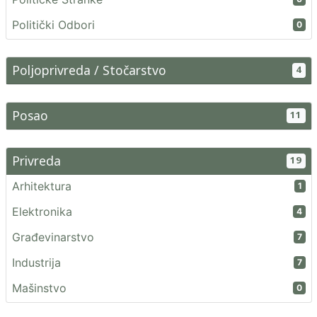
Politički Odbori
0
Poljoprivreda / Stočarstvo
4
Posao
11
Privreda
19
Arhitektura
1
Elektronika
4
Građevinarstvo
7
Industrija
7
Mašinstvo
0