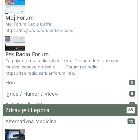
Moj Forum
Moj Forum Radio Caffe
https://mojforum.forumotion.com/
Rsk Radio Forum
Za prijatelje rsk-radia ljubitelje krajiške narodne i zabavne
muzike, zabave druženje . . . . Forum rsk-radio
https://rsk-radio.serbianforum.info/
Hobi
0
Igrice / Humor / Vicevi
9
Pošaljite Čestitku
0
Zdravlje i Lepota
85
Alternativna Medicina
12