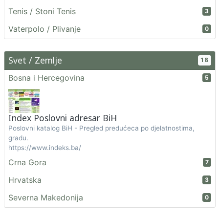
Tenis / Stoni Tenis
3
Vaterpolo / Plivanje
0
Svet / Zemlje
18
Bosna i Hercegovina
5
Index Poslovni adresar BiH
Poslovni katalog BiH - Pregled predućeca po djelatnostima,
gradu.
https://www.indeks.ba/
Crna Gora
7
Hrvatska
3
Severna Makedonija
0