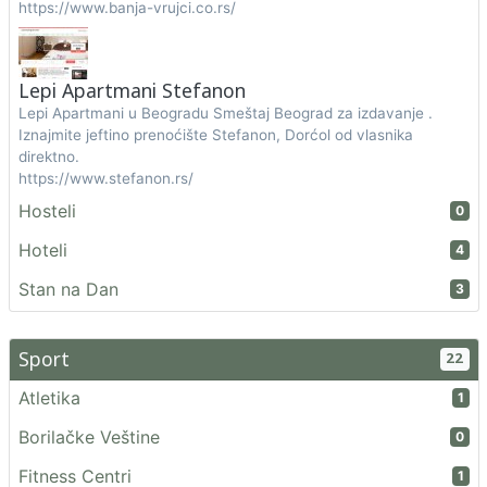
https://www.banja-vrujci.co.rs/
Lepi Apartmani Stefanon
Lepi Apartmani u Beogradu Smeštaj Beograd za izdavanje .
Iznajmite jeftino prenoćište Stefanon, Dorćol od vlasnika
direktno.
https://www.stefanon.rs/
Hosteli
0
Hoteli
4
Stan na Dan
3
Sport
22
Atletika
1
Borilačke Veštine
0
Fitness Centri
1