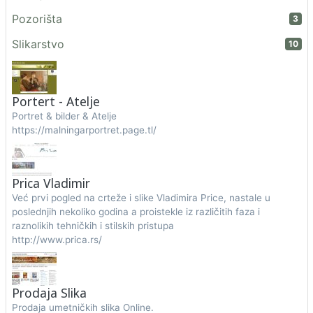
Pozorišta
3
Slikarstvo
10
Portert - Atelje
Portret & bilder & Atelje
https://malningarportret.page.tl/
Prica Vladimir
Već prvi pogled na crteže i slike Vladimira Price, nastale u
poslednjih nekoliko godina a proistekle iz različitih faza i
raznolikih tehničkih i stilskih pristupa
http://www.prica.rs/
Prodaja Slika
Prodaja umetničkih slika Online.