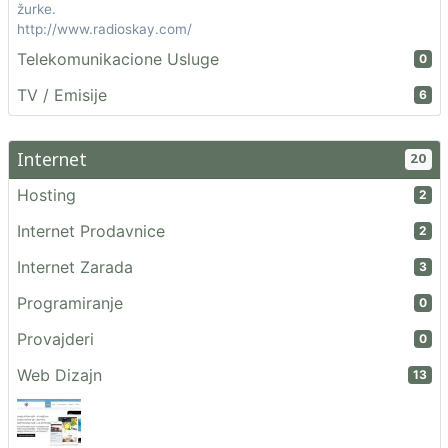
žurke.
http://www.radioskay.com/
Telekomunikacione Usluge
0
TV / Emisije
6
Internet
20
Hosting
2
Internet Prodavnice
2
Internet Zarada
3
Programiranje
0
Provajderi
0
Web Dizajn
13