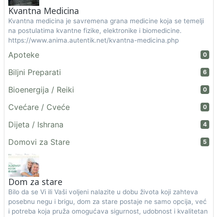
Kvantna Medicina
Kvantna medicina je savremena grana medicine koja se temelji
na postulatima kvantne fizike, elektronike i biomedicine.
https://www.anima.autentik.net/kvantna-medicina.php
Apoteke
0
Biljni Preparati
6
Bioenergija / Reiki
0
Cvećare / Cveće
0
Dijeta / Ishrana
4
Domovi za Stare
5
Dom za stare
Bilo da se Vi ili Vaši voljeni nalazite u dobu života koji zahteva
posebnu negu i brigu, dom za stare postaje ne samo opcija, već
i potreba koja pruža omogućava sigurnost, udobnost i kvalitetan