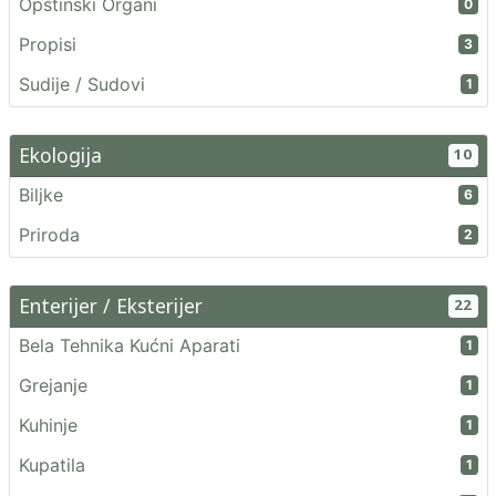
Opštinski Organi
0
Propisi
3
Sudije / Sudovi
1
Ekologija
10
Biljke
6
Priroda
2
Enterijer / Eksterijer
22
Bela Tehnika Kućni Aparati
1
Grejanje
1
Kuhinje
1
Kupatila
1