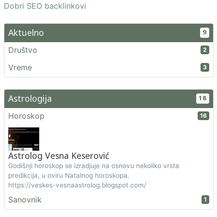
Dobri SEO backlinkovi
Aktuelno
9
Društvo
2
Vreme
3
Astrologija
18
Horoskop
16
Astrolog Vesna Keserović
Godišnji horoskop se izradjuje na osnovu nekoliko vrsta
predikcija, u oviru Natalnog horoskopa.
https://veskes-vesnaastrolog.blogspot.com/
Sanovnik
1