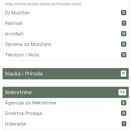
http://www.petias-bend.synthasite.com/
Dj Muzičari
0
Festivali
1
Izvođači
0
Oprema za Muzičare
0
Tekstovi / Note
0
Nauka i Priroda
0
Nekretnine
13
Agencije za Nekretnine
2
Direktna Prodaja
0
Izdavanje
1