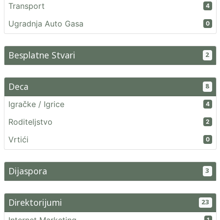
Transport
4
Ugradnja Auto Gasa
0
Besplatne Stvari
2
Deca
8
Igračke / Igrice
4
Roditeljstvo
2
Vrtići
0
Dijaspora
3
Direktorijumi
23
1