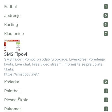
Fudbal
1
Jedrenje
0
Karting
3
Kladionice
7
SMS Tipovi
SMS Tipovi, Pomoć pri odabiru opklade, Liveskores, Poređenje
kvota, Live chat, Free video stream. Informišite se pre uplate
tiketa.
https://smstipovi.net/
Košarka
0
Paintball
1
Plesne Škole
1
Rukomet
1