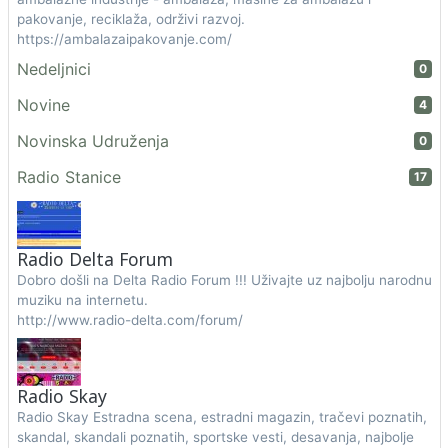
pakovanje, reciklaža, održivi razvoj.
https://ambalazaipakovanje.com/
Nedeljnici
0
Novine
4
Novinska Udruženja
0
Radio Stanice
17
Radio Delta Forum
Dobro došli na Delta Radio Forum !!! Uživajte uz najbolju narodnu
muziku na internetu.
http://www.radio-delta.com/forum/
Radio Skay
Radio Skay Estradna scena, estradni magazin, tračevi poznatih,
skandal, skandali poznatih, sportske vesti, desavanja, najbolje