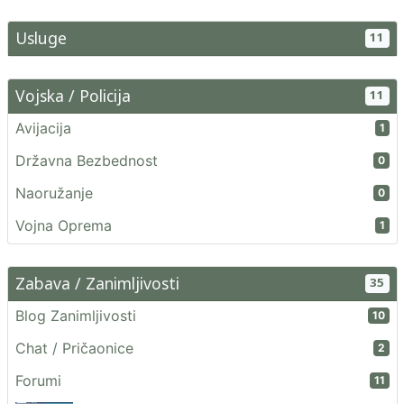
Usluge
11
Vojska / Policija
11
Avijacija
1
Državna Bezbednost
0
Naoružanje
0
Vojna Oprema
1
Zabava / Zanimljivosti
35
Blog Zanimljivosti
10
Chat / Pričaonice
2
Forumi
11