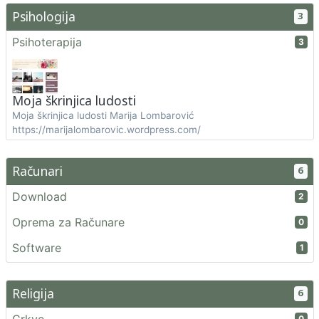
Psihologija
3
Psihoterapija
3
Moja škrinjica ludosti
Moja škrinjica ludosti Marija Lombarović
https://marijalombarovic.wordpress.com/
Računari
6
Download
2
Oprema za Računare
0
Software
1
Religija
6
0