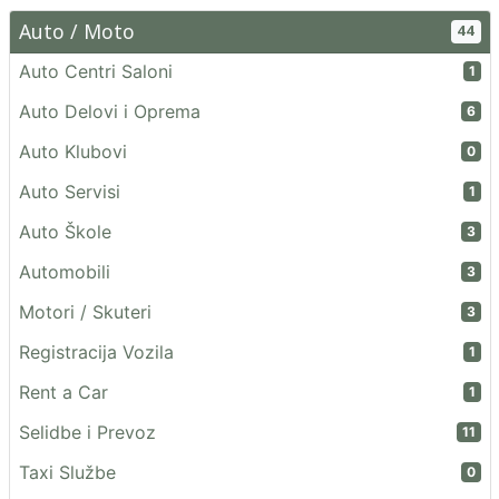
Auto / Moto
44
Auto Centri Saloni
1
Auto Delovi i Oprema
6
Auto Klubovi
0
Auto Servisi
1
Auto Škole
3
Automobili
3
Motori / Skuteri
3
Registracija Vozila
1
Rent a Car
1
Selidbe i Prevoz
11
Taxi Službe
0