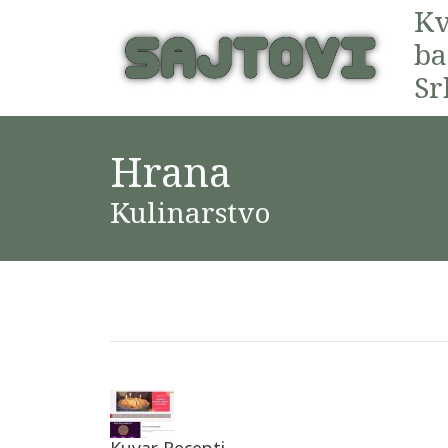
Kv
ba
Sr
Hrana
Kulinarstvo