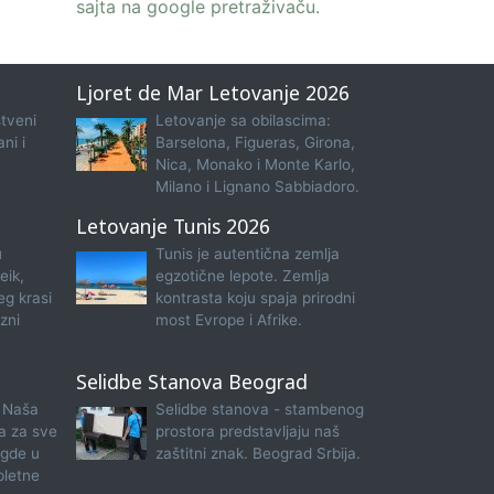
sajta na google pretraživaču.
Ljoret de Mar Letovanje 2026
tveni
Letovanje sa obilascima:
ni i
Barselona, Figueras, Girona,
Nica, Monako i Monte Karlo,
Milano i Lignano Sabbiadoro.
Letovanje Tunis 2026
u
Tunis je autentična zemlja
eik,
egzotične lepote. Zemlja
eg krasi
kontrasta koju spaja prirodni
zni
most Evrope i Afrike.
Selidbe Stanova Beograd
 Naša
Selidbe stanova - stambenog
na za sve
prostora predstavljaju naš
 gde u
zaštitni znak. Beograd Srbija.
pletne