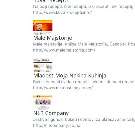
Kuvar Recepti
Najbolji recepti, brzi recepti, laki recepti, svi recepti,
http://www.kuvar-recepti.info/
Male Majstorije
Male majstorije, Knjige Male Majstorije, Časopisi, P
http://www.malemajstorije.com/
Mladost Moja Nakina Kuhinja
Bakini domaci i video recepti - video i domaći recept
http://www.mladostimoja.com/
NLT Company
Jestive figurice, buketi i cvetovi za ukrasavanje tort
http://nltcompany.co.rs/