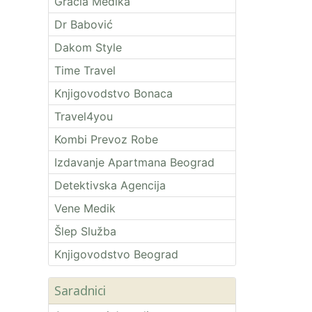
Gracia Medika
Dr Babović
Dakom Style
Time Travel
Knjigovodstvo Bonaca
Travel4you
Kombi Prevoz Robe
Izdavanje Apartmana Beograd
Detektivska Agencija
Vene Medik
Šlep Služba
Knjigovodstvo Beograd
Saradnici