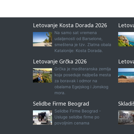
Letovanje Kosta Dorada 2026
Letov
Na samo sat vremena
udaljenosti od Barselone,
smeštena je tzv. Zlatna obala
Katalonije: Kosta Dorada.
Letovanje Grčka 2026
Letov
Grčka je mediteranska zemlja
koja poseduje najlpeša mesta
za boravak i odmor na
obalama Egejskog i Jonskog
mora.
Selidbe Firme Beograd
Skladi
Selidbe Firme Beograd -
Usluge selidbe firme po
povoljnim cenama