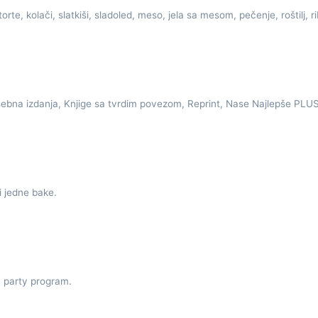
 torte, kolači, slatkiši, sladoled, meso, jela sa mesom, pečenje, roštilj, r
osebna izdanja, Knjige sa tvrdim povezom, Reprint, Nase Najlepše PLUS
i jedne bake.
i, party program.