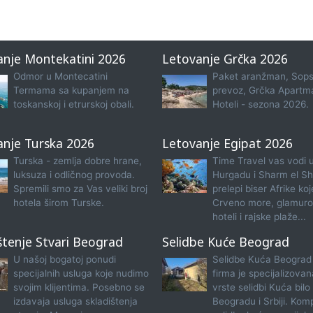
anje Montekatini 2026
Letovanje Grčka 2026
Odmor u Montecatini
Paket aranžman, Sops
Termama sa kupanjem na
prevoz, Grčka Apartma
toskanskoj i etrurskoj obali.
Hoteli - sezona 2026.
anje Turska 2026
Letovanje Egipat 2026
Turska - zemlja dobre hrane,
Time Travel vas vodi 
luksuza i odličnog provoda.
Hurgadu i Sharm el Sh
Spremili smo za Vas veliki broj
prelepi biser Afrike koj
hotela širom Turske.
Crveno more, glamuro
hoteli i rajske plaže...
štenje Stvari Beograd
Selidbe Kuće Beograd
U našoj bogatoj ponudi
Selidbe Kuća Beograd
specijalnih usluga koje nudimo
firma je specijalizova
svojim klijentima. Posebno se
vrste selidbi Kuća bilo
izdavaja usluga skladištenja
Beogradu i Srbiji. Kom