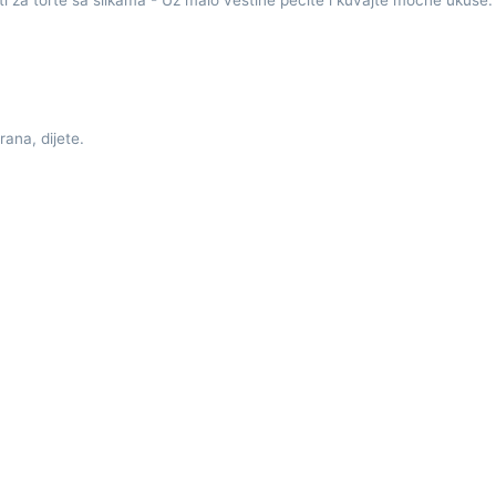
i za torte sa slikama - Uz malo veštine pecite i kuvajte moćne ukuse.
rana, dijete.