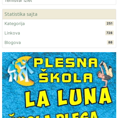
Temisvar Izlet
Statistika sajta
Kategorija
251
Linkova
728
Blogova
88