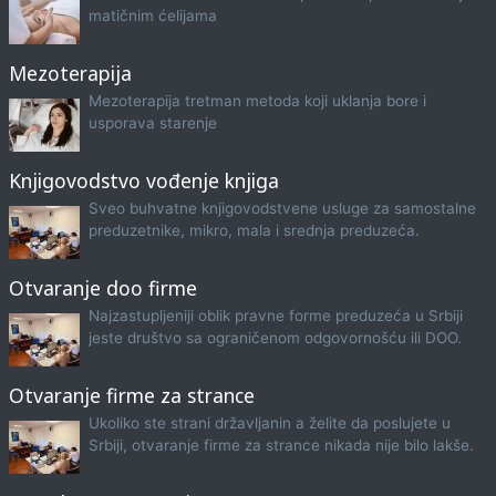
matičnim ćelijama
Mezoterapija
Mezoterapija tretman metoda koji uklanja bore i
usporava starenje
Knjigovodstvo vođenje knjiga
Sveo buhvatne knjigovodstvene usluge za samostalne
preduzetnike, mikro, mala i srednja preduzeća.
Otvaranje doo firme
Najzastupljeniji oblik pravne forme preduzeća u Srbiji
jeste društvo sa ograničenom odgovornošću ili DOO.
Otvaranje firme za strance
Ukoliko ste strani državljanin a želite da poslujete u
Srbiji, otvaranje firme za strance nikada nije bilo lakše.