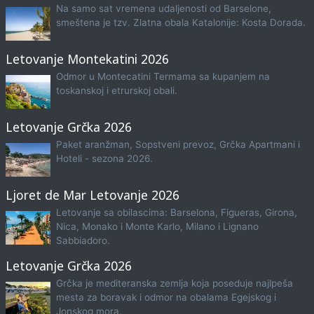
Na samo sat vremena udaljenosti od Barselone,
smeštena je tzv. Zlatna obala Katalonije: Kosta Dorada.
Letovanje Montekatini 2026
Odmor u Montecatini Termama sa kupanjem na
toskanskoj i etrurskoj obali.
Letovanje Grčka 2026
Paket aranžman, Sopstveni prevoz, Grčka Apartmani i
Hoteli - sezona 2026.
Ljoret de Mar Letovanje 2026
Letovanje sa obilascima: Barselona, Figueras, Girona,
Nica, Monako i Monte Karlo, Milano i Lignano
Sabbiadoro.
Letovanje Grčka 2026
Grčka je mediteranska zemlja koja poseduje najlpeša
mesta za boravak i odmor na obalama Egejskog i
Jonskog mora.