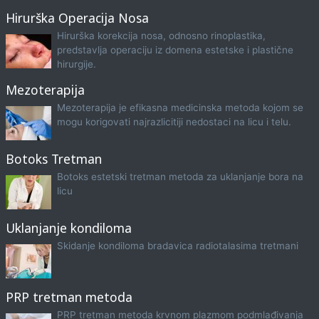
Hirurška Operacija Nosa
Hirurška korekcija nosa, odnosno rinoplastika,
predstavlja operaciju iz domena estetske i plastične
hirurgije.
Mezoterapija
Mezoterapija je efikasna medicinska metoda kojom se
mogu korigovati najrazlicitiji nedostaci na licu i telu.
Botoks Tretman
Botoks estetski tretman metoda za uklanjanje bora na
licu
Uklanjanje kondiloma
Skidanje kondiloma bradavica radiotalasima tretmani
PRP tretman metoda
PRP tretman metoda krvnom plazmom podmlađivanja