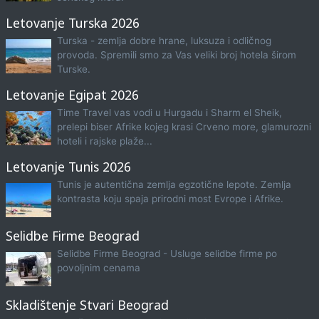
Letovanje Turska 2026
Turska - zemlja dobre hrane, luksuza i odličnog
provoda. Spremili smo za Vas veliki broj hotela širom
Turske.
Letovanje Egipat 2026
Time Travel vas vodi u Hurgadu i Sharm el Sheik,
prelepi biser Afrike kojeg krasi Crveno more, glamurozni
hoteli i rajske plaže...
Letovanje Tunis 2026
Tunis je autentična zemlja egzotične lepote. Zemlja
kontrasta koju spaja prirodni most Evrope i Afrike.
Selidbe Firme Beograd
Selidbe Firme Beograd - Usluge selidbe firme po
povoljnim cenama
Skladištenje Stvari Beograd