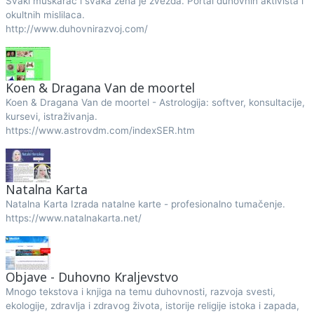
Svaki muškarac i svaka žena je zvezda. Portal duhovnih aktivista i
okultnih mislilaca.
http://www.duhovnirazvoj.com/
Koen & Dragana Van de moortel
Koen & Dragana Van de moortel - Astrologija: softver, konsultacije,
kursevi, istraživanja.
https://www.astrovdm.com/indexSER.htm
Natalna Karta
Natalna Karta Izrada natalne karte - profesionalno tumačenje.
https://www.natalnakarta.net/
Objave - Duhovno Kraljevstvo
Mnogo tekstova i knjiga na temu duhovnosti, razvoja svesti,
ekologije, zdravlja i zdravog života, istorije religije istoka i zapada,