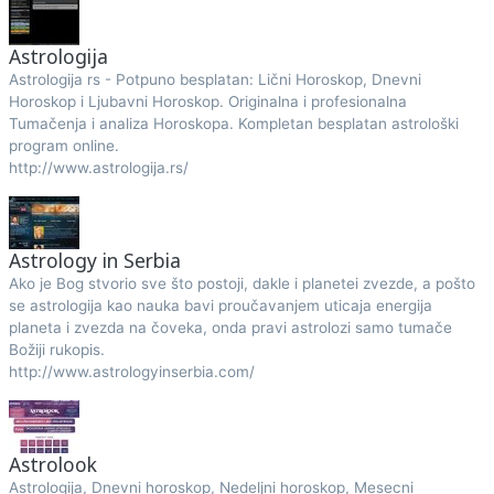
Astrologija
Astrologija rs - Potpuno besplatan: Lični Horoskop, Dnevni
Horoskop i Ljubavni Horoskop. Originalna i profesionalna
Tumačenja i analiza Horoskopa. Kompletan besplatan astrološki
program online.
http://www.astrologija.rs/
Astrology in Serbia
Ako je Bog stvorio sve što postoji, dakle i planetei zvezde, a pošto
se astrologija kao nauka bavi proučavanjem uticaja energija
planeta i zvezda na čoveka, onda pravi astrolozi samo tumače
Božiji rukopis.
http://www.astrologyinserbia.com/
Astrolook
Astrologija, Dnevni horoskop, Nedeljni horoskop, Mesecni