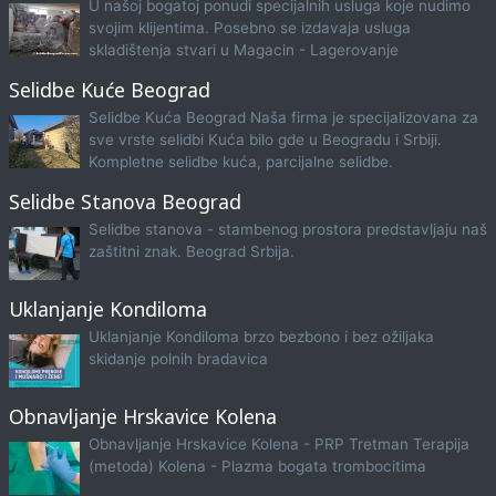
U našoj bogatoj ponudi specijalnih usluga koje nudimo
svojim klijentima. Posebno se izdavaja usluga
skladištenja stvari u Magacin - Lagerovanje
Selidbe Kuće Beograd
Selidbe Kuća Beograd Naša firma je specijalizovana za
sve vrste selidbi Kuća bilo gde u Beogradu i Srbiji.
Kompletne selidbe kuća, parcijalne selidbe.
Selidbe Stanova Beograd
Selidbe stanova - stambenog prostora predstavljaju naš
zaštitni znak. Beograd Srbija.
Uklanjanje Kondiloma
Uklanjanje Kondiloma brzo bezbono i bez ožiljaka
skidanje polnih bradavica
Obnavljanje Hrskavice Kolena
Obnavljanje Hrskavice Kolena - PRP Tretman Terapija
(metoda) Kolena - Plazma bogata trombocitima