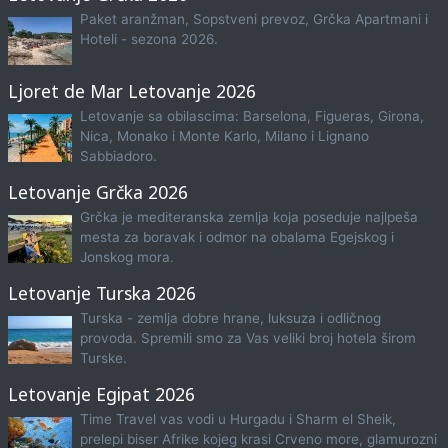
Paket aranžman, Sopstveni prevoz, Grčka Apartmani i
Hoteli - sezona 2026.
Ljoret de Mar Letovanje 2026
Letovanje sa obilascima: Barselona, Figueras, Girona,
Nica, Monako i Monte Karlo, Milano i Lignano
Sabbiadoro.
Letovanje Grčka 2026
Grčka je mediteranska zemlja koja poseduje najlpeša
mesta za boravak i odmor na obalama Egejskog i
Jonskog mora.
Letovanje Turska 2026
Turska - zemlja dobre hrane, luksuza i odličnog
provoda. Spremili smo za Vas veliki broj hotela širom
Turske.
Letovanje Egipat 2026
Time Travel vas vodi u Hurgadu i Sharm el Sheik,
prelepi biser Afrike kojeg krasi Crveno more, glamurozni