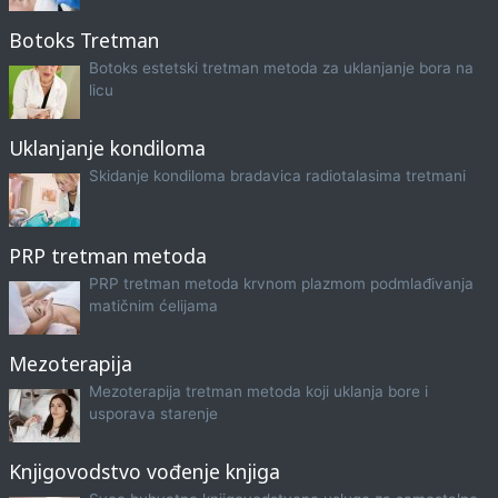
Botoks Tretman
Botoks estetski tretman metoda za uklanjanje bora na
licu
Uklanjanje kondiloma
Skidanje kondiloma bradavica radiotalasima tretmani
PRP tretman metoda
PRP tretman metoda krvnom plazmom podmlađivanja
matičnim ćelijama
Mezoterapija
Mezoterapija tretman metoda koji uklanja bore i
usporava starenje
Knjigovodstvo vođenje knjiga