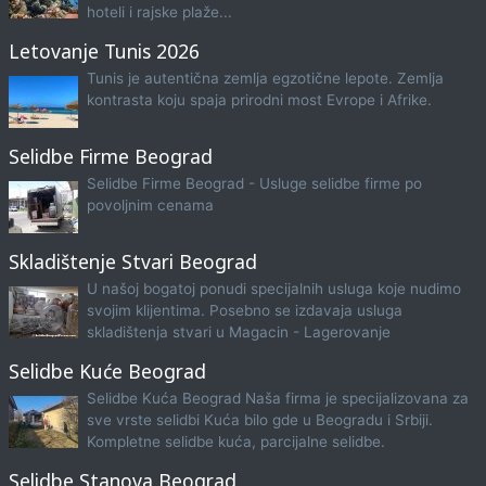
hoteli i rajske plaže...
Letovanje Tunis 2026
Tunis je autentična zemlja egzotične lepote. Zemlja
kontrasta koju spaja prirodni most Evrope i Afrike.
Selidbe Firme Beograd
Selidbe Firme Beograd - Usluge selidbe firme po
povoljnim cenama
Skladištenje Stvari Beograd
U našoj bogatoj ponudi specijalnih usluga koje nudimo
svojim klijentima. Posebno se izdavaja usluga
skladištenja stvari u Magacin - Lagerovanje
Selidbe Kuće Beograd
Selidbe Kuća Beograd Naša firma je specijalizovana za
sve vrste selidbi Kuća bilo gde u Beogradu i Srbiji.
Kompletne selidbe kuća, parcijalne selidbe.
Selidbe Stanova Beograd