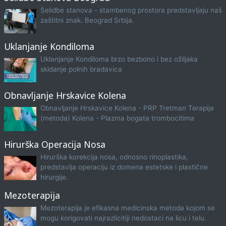
Selidbe stanova - stambenog prostora predstavljaju naš
zaštitni znak. Beograd Srbija.
Uklanjanje Kondiloma
Uklanjanje Kondiloma brzo bezbono i bez ožiljaka
skidanje polnih bradavica
Obnavljanje Hrskavice Kolena
Obnavljanje Hrskavice Kolena - PRP Tretman Terapija
(metoda) Kolena - Plazma bogata trombocitima
Hirurška Operacija Nosa
Hirurška korekcija nosa, odnosno rinoplastika,
predstavlja operaciju iz domena estetske i plastične
hirurgije.
Mezoterapija
Mezoterapija je efikasna medicinska metoda kojom se
mogu korigovati najrazlicitiji nedostaci na licu i telu.