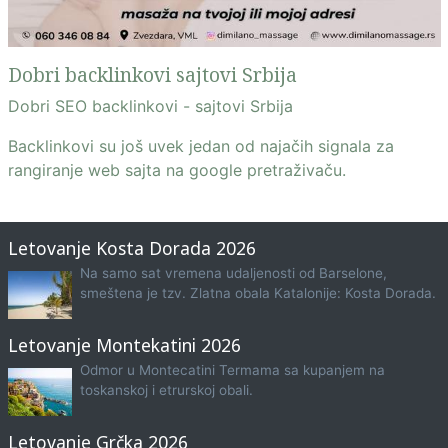
Dobri backlinkovi sajtovi Srbija
Dobri SEO backlinkovi - sajtovi Srbija
Backlinkovi su još uvek jedan od najačih signala za
rangiranje web sajta na google pretraživaču.
Letovanje Kosta Dorada 2026
Na samo sat vremena udaljenosti od Barselone,
smeštena je tzv. Zlatna obala Katalonije: Kosta Dorada.
Letovanje Montekatini 2026
Odmor u Montecatini Termama sa kupanjem na
toskanskoj i etrurskoj obali.
Letovanje Grčka 2026