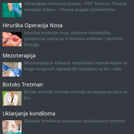
Obnavljanje Hrskavice Kolena - PRP Tretman Terapija
(metoda) Kolena - Plazma bogata trombocitima
Hirurška Operacija Nosa
Hirurška korekcija nosa, odnosno rinoplastika,
predstavlja operaciju iz domena estetske i plastične
hirurgije.
Mezoterapija
Mezoterapija je efikasna medicinska metoda kojom se
mogu korigovati najrazlicitiji nedostaci na licu i telu.
Botoks Tretman
Botoks estetski tretman metoda za uklanjanje bora na
licu
Uklanjanje kondiloma
Skidanje kondiloma bradavica radiotalasima tretmani