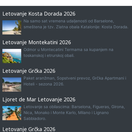
Letovanje Kosta Dorada 2026
Na samo sat vremena udaljenosti od Barselone,
smeštena je tzv. Zlatna obala Katalonije: Kosta Dorada.
Letovanje Montekatini 2026
Odmor u Montecatini Termama sa kupanjem na
toskanskoj i etrurskoj obali.
Letovanje Grčka 2026
Paket aranžman, Sopstveni prevoz, Grčka Apartmani i
Hoteli - sezona 2026.
Ljoret de Mar Letovanje 2026
Letovanje sa obilascima: Barselona, Figueras, Girona,
Nica, Monako i Monte Karlo, Milano i Lignano
Sabbiadoro.
Letovanje Grčka 2026