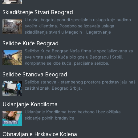
Skladištenje Stvari Beograd
U našoj bogatoj ponudi specijalnih usluga koje nudimo
svojim klijentima. Posebno se izdavaja usluga
skladištenja stvari u Magacin - Lagerovanje
Selidbe Kuće Beograd
Selidbe Kuća Beograd Naša firma je specijalizovana za
sve vrste selidbi Kuća bilo gde u Beogradu i Srbiji.
Kompletne selidbe kuća, parcijalne selidbe.
Selidbe Stanova Beograd
Selidbe stanova - stambenog prostora predstavljaju naš
zaštitni znak. Beograd Srbija.
Uklanjanje Kondiloma
Uklanjanje Kondiloma brzo bezbono i bez ožiljaka
skidanje polnih bradavica
Obnavljanje Hrskavice Kolena