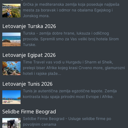
Grčka je mediteranska zemlja koja poseduje najlpeša
mesta za boravak i odmor na obalama Egejskog i
Jonskog mora.
Letovanje Turska 2026
Turska - zemlja dobre hrane, luksuza i odličnog
provoda. Spremili smo za Vas veliki broj hotela širom
Turske.
Letovanje Egipat 2026
Time Travel vas vodi u Hurgadu i Sharm el Sheik,
prelepi biser Afrike kojeg krasi Crveno more, glamurozni
hoteli i rajske plaže...
Letovanje Tunis 2026
Tunis je autentična zemlja egzotične lepote. Zemlja
kontrasta koju spaja prirodni most Evrope i Afrike.
Selidbe Firme Beograd
Selidbe Firme Beograd - Usluge selidbe firme po
povoljnim cenama