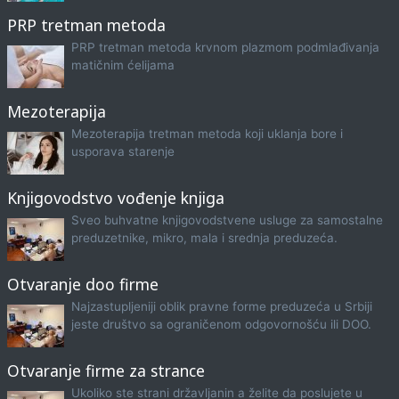
PRP tretman metoda
PRP tretman metoda krvnom plazmom podmlađivanja
matičnim ćelijama
Mezoterapija
Mezoterapija tretman metoda koji uklanja bore i
usporava starenje
Knjigovodstvo vođenje knjiga
Sveo buhvatne knjigovodstvene usluge za samostalne
preduzetnike, mikro, mala i srednja preduzeća.
Otvaranje doo firme
Najzastupljeniji oblik pravne forme preduzeća u Srbiji
jeste društvo sa ograničenom odgovornošću ili DOO.
Otvaranje firme za strance
Ukoliko ste strani državljanin a želite da poslujete u