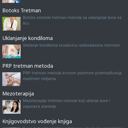
Botoks Tretman
Botoks estetski tretman metoda za uklanjanje bora na
licu
Uklanjanje kondiloma
Skidanje kondiloma bradavica radiotalasima tretmani
PRP tretman metoda
PRP tretman metoda krvnom plazmom podmlađivanja
matičnim ćelijama
Mezoterapija
Mezoterapija tretman metoda koji uklanja bore i
usporava starenje
Knjigovodstvo vođenje knjiga