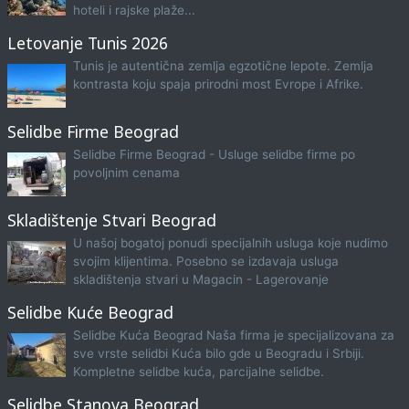
hoteli i rajske plaže...
Letovanje Tunis 2026
Tunis je autentična zemlja egzotične lepote. Zemlja
kontrasta koju spaja prirodni most Evrope i Afrike.
Selidbe Firme Beograd
Selidbe Firme Beograd - Usluge selidbe firme po
povoljnim cenama
Skladištenje Stvari Beograd
U našoj bogatoj ponudi specijalnih usluga koje nudimo
svojim klijentima. Posebno se izdavaja usluga
skladištenja stvari u Magacin - Lagerovanje
Selidbe Kuće Beograd
Selidbe Kuća Beograd Naša firma je specijalizovana za
sve vrste selidbi Kuća bilo gde u Beogradu i Srbiji.
Kompletne selidbe kuća, parcijalne selidbe.
Selidbe Stanova Beograd