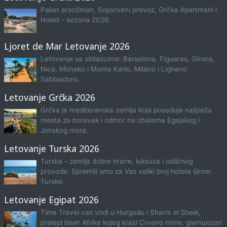
Paket aranžman, Sopstveni prevoz, Grčka Apartmani i
Hoteli - sezona 2026.
Ljoret de Mar Letovanje 2026
Letovanje sa obilascima: Barselona, Figueras, Girona,
Nica, Monako i Monte Karlo, Milano i Lignano
Sabbiadoro.
Letovanje Grčka 2026
Grčka je mediteranska zemlja koja poseduje najlpeša
mesta za boravak i odmor na obalama Egejskog i
Jonskog mora.
Letovanje Turska 2026
Turska - zemlja dobre hrane, luksuza i odličnog
provoda. Spremili smo za Vas veliki broj hotela širom
Turske.
Letovanje Egipat 2026
Time Travel vas vodi u Hurgadu i Sharm el Sheik,
prelepi biser Afrike kojeg krasi Crveno more, glamurozni