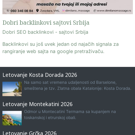
Dobri backlinkovi sajtovi Srbija
Dobri SEO backlinkovi - sajtovi Srbija
Backlinkovi su još uvek jedan od najačih signala za
rangiranje web sajta na google pretraživaču.
Letovanje Kosta Dorada 2026
Na samo sat vremena udaljenosti od Barselone,
smeštena je tzv. Zlatna obala Katalonije: Kosta Dorada.
Letovanje Montekatini 2026
Odmor u Montecatini Termama sa kupanjem na
toskanskoj i etrurskoj obali.
Letovanje Grčka 2026