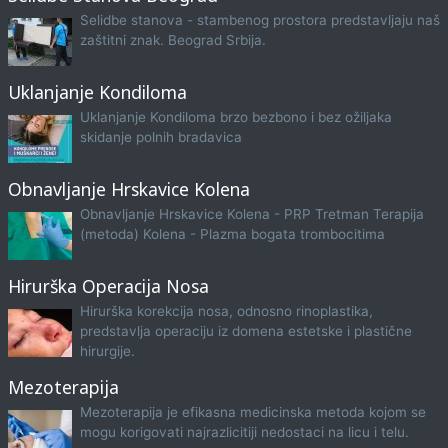
Selidbe stanova - stambenog prostora predstavljaju naš
zaštitni znak. Beograd Srbija.
Uklanjanje Kondiloma
Uklanjanje Kondiloma brzo bezbono i bez ožiljaka
skidanje polnih bradavica
Obnavljanje Hrskavice Kolena
Obnavljanje Hrskavice Kolena - PRP Tretman Terapija
(metoda) Kolena - Plazma bogata trombocitima
Hirurška Operacija Nosa
Hirurška korekcija nosa, odnosno rinoplastika,
predstavlja operaciju iz domena estetske i plastične
hirurgije.
Mezoterapija
Mezoterapija je efikasna medicinska metoda kojom se
mogu korigovati najrazlicitiji nedostaci na licu i telu.