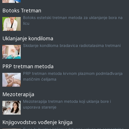
Botoks Tretman
Botoks estetski tretman metoda za uklanjanje bora na
licu
Uklanjanje kondiloma
Skidanje kondiloma bradavica radiotalasima tretmani
PRP tretman metoda
PRP tretman metoda krvnom plazmom podmlađivanja
matičnim ćelijama
Mezoterapija
Mezoterapija tretman metoda koji uklanja bore i
usporava starenje
Knjigovodstvo vođenje knjiga