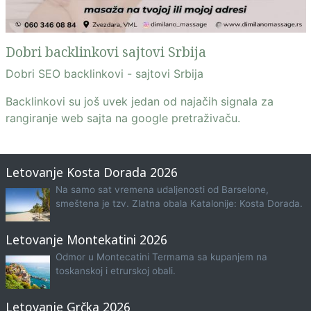
Dobri backlinkovi sajtovi Srbija
Dobri SEO backlinkovi - sajtovi Srbija
Backlinkovi su još uvek jedan od najačih signala za
rangiranje web sajta na google pretraživaču.
Letovanje Kosta Dorada 2026
Na samo sat vremena udaljenosti od Barselone,
smeštena je tzv. Zlatna obala Katalonije: Kosta Dorada.
Letovanje Montekatini 2026
Odmor u Montecatini Termama sa kupanjem na
toskanskoj i etrurskoj obali.
Letovanje Grčka 2026