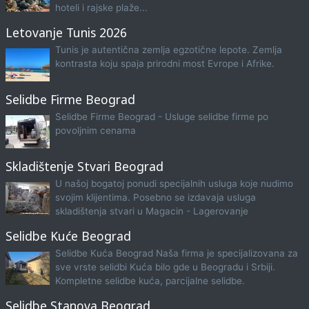
hoteli i rajske plaže...
Letovanje Tunis 2026
Tunis je autentična zemlja egzotične lepote. Zemlja
kontrasta koju spaja prirodni most Evrope i Afrike.
Selidbe Firme Beograd
Selidbe Firme Beograd - Usluge selidbe firme po
povoljnim cenama
Skladištenje Stvari Beograd
U našoj bogatoj ponudi specijalnih usluga koje nudimo
svojim klijentima. Posebno se izdavaja usluga
skladištenja stvari u Magacin - Lagerovanje
Selidbe Kuće Beograd
Selidbe Kuća Beograd Naša firma je specijalizovana za
sve vrste selidbi Kuća bilo gde u Beogradu i Srbiji.
Kompletne selidbe kuća, parcijalne selidbe.
Selidbe Stanova Beograd