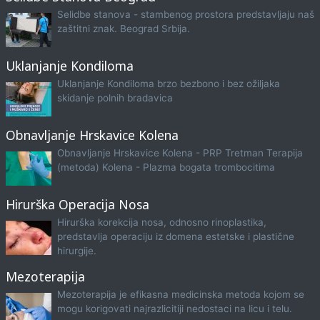
Selidbe stanova - stambenog prostora predstavljaju naš
zaštitni znak. Beograd Srbija.
Uklanjanje Kondiloma
Uklanjanje Kondiloma brzo bezbono i bez ožiljaka
skidanje polnih bradavica
Obnavljanje Hrskavice Kolena
Obnavljanje Hrskavice Kolena - PRP Tretman Terapija
(metoda) Kolena - Plazma bogata trombocitima
Hirurška Operacija Nosa
Hirurška korekcija nosa, odnosno rinoplastika,
predstavlja operaciju iz domena estetske i plastične
hirurgije.
Mezoterapija
Mezoterapija je efikasna medicinska metoda kojom se
mogu korigovati najrazlicitiji nedostaci na licu i telu.