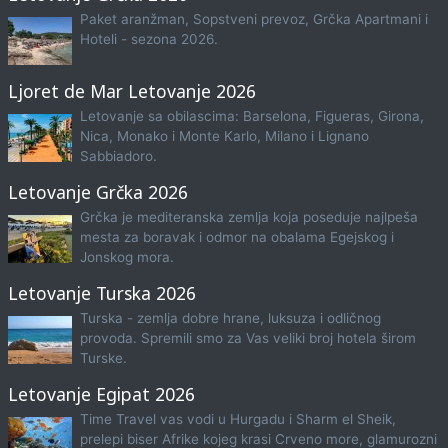
Paket aranžman, Sopstveni prevoz, Grčka Apartmani i
Hoteli - sezona 2026.
Ljoret de Mar Letovanje 2026
Letovanje sa obilascima: Barselona, Figueras, Girona,
Nica, Monako i Monte Karlo, Milano i Lignano
Sabbiadoro.
Letovanje Grčka 2026
Grčka je mediteranska zemlja koja poseduje najlpeša
mesta za boravak i odmor na obalama Egejskog i
Jonskog mora.
Letovanje Turska 2026
Turska - zemlja dobre hrane, luksuza i odličnog
provoda. Spremili smo za Vas veliki broj hotela širom
Turske.
Letovanje Egipat 2026
Time Travel vas vodi u Hurgadu i Sharm el Sheik,
prelepi biser Afrike kojeg krasi Crveno more, glamurozni