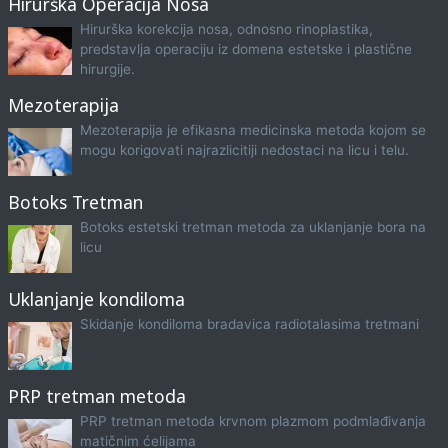
Hirurška Operacija Nosa
Hirurška korekcija nosa, odnosno rinoplastika,
predstavlja operaciju iz domena estetske i plastične
hirurgije.
Mezoterapija
Mezoterapija je efikasna medicinska metoda kojom se
mogu korigovati najrazlicitiji nedostaci na licu i telu.
Botoks Tretman
Botoks estetski tretman metoda za uklanjanje bora na
licu
Uklanjanje kondiloma
Skidanje kondiloma bradavica radiotalasima tretmani
PRP tretman metoda
PRP tretman metoda krvnom plazmom podmlađivanja
matičnim ćelijama