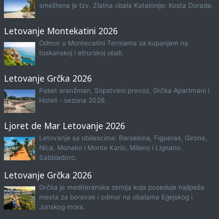
smeštena je tzv. Zlatna obala Katalonije: Kosta Dorada.
Letovanje Montekatini 2026
Odmor u Montecatini Termama sa kupanjem na
toskanskoj i etrurskoj obali.
Letovanje Grčka 2026
Paket aranžman, Sopstveni prevoz, Grčka Apartmani i
Hoteli - sezona 2026.
Ljoret de Mar Letovanje 2026
Letovanje sa obilascima: Barselona, Figueras, Girona,
Nica, Monako i Monte Karlo, Milano i Lignano
Sabbiadoro.
Letovanje Grčka 2026
Grčka je mediteranska zemlja koja poseduje najlpeša
mesta za boravak i odmor na obalama Egejskog i
Jonskog mora.