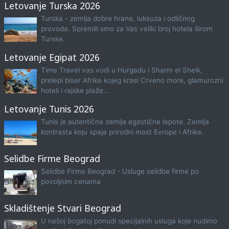
Letovanje Turska 2026
Turska - zemlja dobre hrane, luksuza i odličnog
provoda. Spremili smo za Vas veliki broj hotela širom
Turske.
Letovanje Egipat 2026
Time Travel vas vodi u Hurgadu i Sharm el Sheik,
prelepi biser Afrike kojeg krasi Crveno more, glamurozni
hoteli i rajske plaže...
Letovanje Tunis 2026
Tunis je autentična zemlja egzotične lepote. Zemlja
kontrasta koju spaja prirodni most Evrope i Afrike.
Selidbe Firme Beograd
Selidbe Firme Beograd - Usluge selidbe firme po
povoljnim cenama
Skladištenje Stvari Beograd
U našoj bogatoj ponudi specijalnih usluga koje nudimo