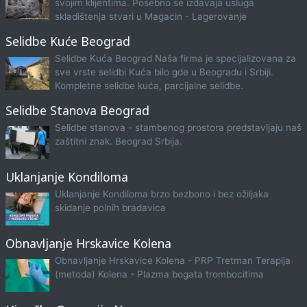
svojim klijentima. Posebno se izdavaja usluga
skladištenja stvari u Magacin - Lagerovanje
Selidbe Kuće Beograd
Selidbe Kuća Beograd Naša firma je specijalizovana za
sve vrste selidbi Kuća bilo gde u Beogradu i Srbiji.
Kompletne selidbe kuća, parcijalne selidbe.
Selidbe Stanova Beograd
Selidbe stanova - stambenog prostora predstavljaju naš
zaštitni znak. Beograd Srbija.
Uklanjanje Kondiloma
Uklanjanje Kondiloma brzo bezbono i bez ožiljaka
skidanje polnih bradavica
Obnavljanje Hrskavice Kolena
Obnavljanje Hrskavice Kolena - PRP Tretman Terapija
(metoda) Kolena - Plazma bogata trombocitima