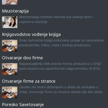
Mezoterapija
Mezoterapija tretman metoda koji uklanja bore i
usporava starenje
Knjigovodstvo vođenje knjiga
Sveo buhvatne knjigovodstvene usluge za samostalne
preduzetnike, mikro, mala i srednja preduzeća.
Otvaranje doo firme
Najzastupljeniji oblik pravne forme preduzeća u Srbiji
jeste društvo sa ograničenom odgovornošću ili DOO.
Otvaranje firme za strance
Ukoliko ste strani državljanin a želite da poslujete u
Srbiji, otvaranje firme za strance nikada nije bilo lakše.
Poresko Savetovanje