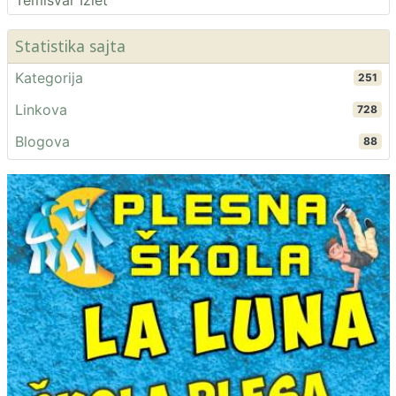
Temisvar Izlet
Statistika sajta
Kategorija
251
Linkova
728
Blogova
88