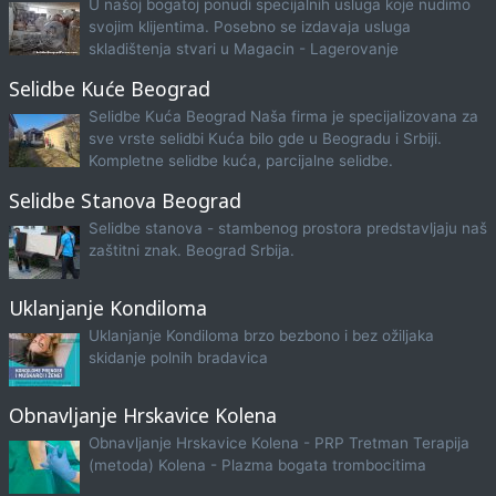
U našoj bogatoj ponudi specijalnih usluga koje nudimo
svojim klijentima. Posebno se izdavaja usluga
skladištenja stvari u Magacin - Lagerovanje
Selidbe Kuće Beograd
Selidbe Kuća Beograd Naša firma je specijalizovana za
sve vrste selidbi Kuća bilo gde u Beogradu i Srbiji.
Kompletne selidbe kuća, parcijalne selidbe.
Selidbe Stanova Beograd
Selidbe stanova - stambenog prostora predstavljaju naš
zaštitni znak. Beograd Srbija.
Uklanjanje Kondiloma
Uklanjanje Kondiloma brzo bezbono i bez ožiljaka
skidanje polnih bradavica
Obnavljanje Hrskavice Kolena
Obnavljanje Hrskavice Kolena - PRP Tretman Terapija
(metoda) Kolena - Plazma bogata trombocitima