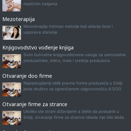
matičnim ćelijama
Mezoterapija
Mezoterapija tretman metoda koji uklanja bore i
usporava starenje
Knjigovodstvo vođenje knjiga
Sveo buhvatne knjigovodstvene usluge za samostalne
preduzetnike, mikro, mala i srednja preduzeća.
Otvaranje doo firme
Najzastupljeniji oblik pravne forme preduzeća u Srbiji
jeste društvo sa ograničenom odgovornošću ili DOO.
Otvaranje firme za strance
Ukoliko ste strani državljanin a želite da poslujete u
Srbiji, otvaranje firme za strance nikada nije bilo lakše.