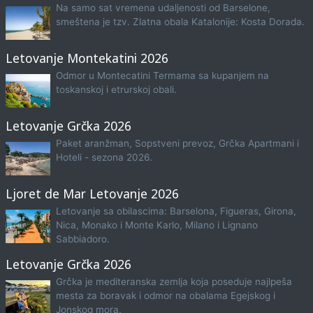
Na samo sat vremena udaljenosti od Barselone,
smeštena je tzv. Zlatna obala Katalonije: Kosta Dorada.
Letovanje Montekatini 2026
Odmor u Montecatini Termama sa kupanjem na
toskanskoj i etrurskoj obali.
Letovanje Grčka 2026
Paket aranžman, Sopstveni prevoz, Grčka Apartmani i
Hoteli - sezona 2026.
Ljoret de Mar Letovanje 2026
Letovanje sa obilascima: Barselona, Figueras, Girona,
Nica, Monako i Monte Karlo, Milano i Lignano
Sabbiadoro.
Letovanje Grčka 2026
Grčka je mediteranska zemlja koja poseduje najlpeša
mesta za boravak i odmor na obalama Egejskog i
Jonskog mora.