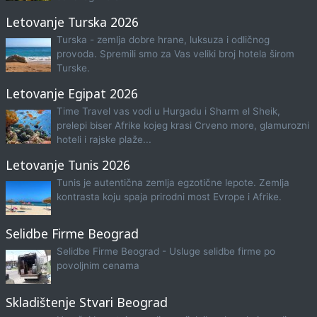
Letovanje Turska 2026
Turska - zemlja dobre hrane, luksuza i odličnog
provoda. Spremili smo za Vas veliki broj hotela širom
Turske.
Letovanje Egipat 2026
Time Travel vas vodi u Hurgadu i Sharm el Sheik,
prelepi biser Afrike kojeg krasi Crveno more, glamurozni
hoteli i rajske plaže...
Letovanje Tunis 2026
Tunis je autentična zemlja egzotične lepote. Zemlja
kontrasta koju spaja prirodni most Evrope i Afrike.
Selidbe Firme Beograd
Selidbe Firme Beograd - Usluge selidbe firme po
povoljnim cenama
Skladištenje Stvari Beograd