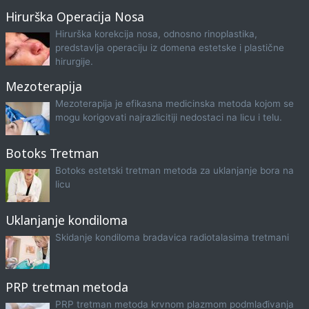
Hirurška Operacija Nosa
Hirurška korekcija nosa, odnosno rinoplastika,
predstavlja operaciju iz domena estetske i plastične
hirurgije.
Mezoterapija
Mezoterapija je efikasna medicinska metoda kojom se
mogu korigovati najrazlicitiji nedostaci na licu i telu.
Botoks Tretman
Botoks estetski tretman metoda za uklanjanje bora na
licu
Uklanjanje kondiloma
Skidanje kondiloma bradavica radiotalasima tretmani
PRP tretman metoda
PRP tretman metoda krvnom plazmom podmlađivanja