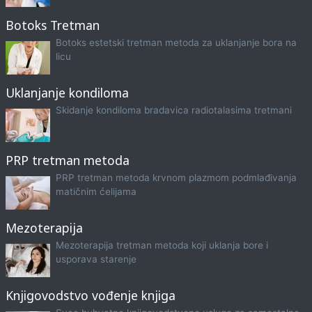
Botoks Tretman
Botoks estetski tretman metoda za uklanjanje bora na
licu
Uklanjanje kondiloma
Skidanje kondiloma bradavica radiotalasima tretmani
PRP tretman metoda
PRP tretman metoda krvnom plazmom podmlađivanja
matičnim ćelijama
Mezoterapija
Mezoterapija tretman metoda koji uklanja bore i
usporava starenje
Knjigovodstvo vođenje knjiga