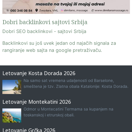
Dobri backlinkovi sajtovi Srbija
Dobri SEO backlinkovi - sajtovi Srbija
Backlinkovi su još uvek jedan od najačih signala za
rangiranje web sajta na google pretraživaču.
Letovanje Kosta Dorada 2026
Na samo sat vremena udaljenosti od Barselone,
smeštena je tzv. Zlatna obala Katalonije: Kosta Dorada.
Letovanje Montekatini 2026
Odmor u Montecatini Termama sa kupanjem na
toskanskoj i etrurskoj obali.
Letovanje Grčka 2026