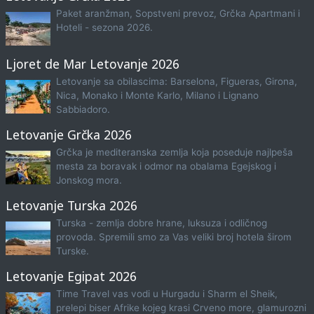
Paket aranžman, Sopstveni prevoz, Grčka Apartmani i
Hoteli - sezona 2026.
Ljoret de Mar Letovanje 2026
Letovanje sa obilascima: Barselona, Figueras, Girona,
Nica, Monako i Monte Karlo, Milano i Lignano
Sabbiadoro.
Letovanje Grčka 2026
Grčka je mediteranska zemlja koja poseduje najlpeša
mesta za boravak i odmor na obalama Egejskog i
Jonskog mora.
Letovanje Turska 2026
Turska - zemlja dobre hrane, luksuza i odličnog
provoda. Spremili smo za Vas veliki broj hotela širom
Turske.
Letovanje Egipat 2026
Time Travel vas vodi u Hurgadu i Sharm el Sheik,
prelepi biser Afrike kojeg krasi Crveno more, glamurozni