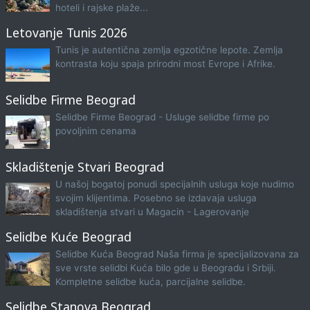
hoteli i rajske plaže...
Letovanje Tunis 2026
Tunis je autentična zemlja egzotične lepote. Zemlja
kontrasta koju spaja prirodni most Evrope i Afrike.
Selidbe Firme Beograd
Selidbe Firme Beograd - Usluge selidbe firme po
povoljnim cenama
Skladištenje Stvari Beograd
U našoj bogatoj ponudi specijalnih usluga koje nudimo
svojim klijentima. Posebno se izdavaja usluga
skladištenja stvari u Magacin - Lagerovanje
Selidbe Kuće Beograd
Selidbe Kuća Beograd Naša firma je specijalizovana za
sve vrste selidbi Kuća bilo gde u Beogradu i Srbiji.
Kompletne selidbe kuća, parcijalne selidbe.
Selidbe Stanova Beograd