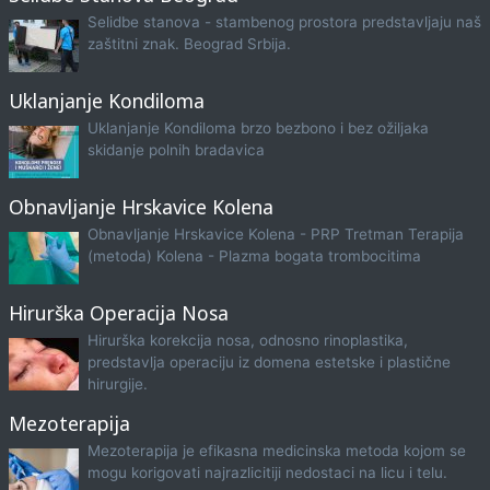
Selidbe stanova - stambenog prostora predstavljaju naš
zaštitni znak. Beograd Srbija.
Uklanjanje Kondiloma
Uklanjanje Kondiloma brzo bezbono i bez ožiljaka
skidanje polnih bradavica
Obnavljanje Hrskavice Kolena
Obnavljanje Hrskavice Kolena - PRP Tretman Terapija
(metoda) Kolena - Plazma bogata trombocitima
Hirurška Operacija Nosa
Hirurška korekcija nosa, odnosno rinoplastika,
predstavlja operaciju iz domena estetske i plastične
hirurgije.
Mezoterapija
Mezoterapija je efikasna medicinska metoda kojom se
mogu korigovati najrazlicitiji nedostaci na licu i telu.