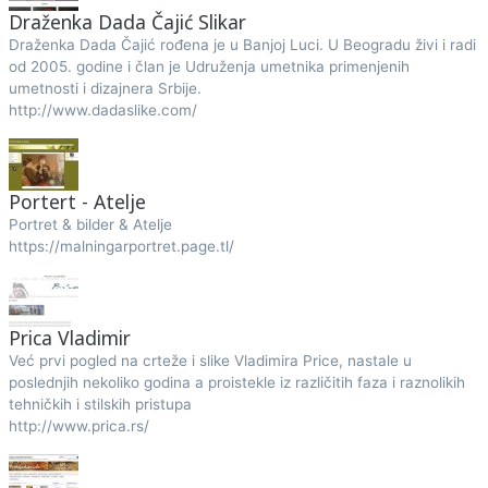
Draženka Dada Čajić Slikar
Draženka Dada Čajić rođena je u Banjoj Luci. U Beogradu živi i radi
od 2005. godine i član je Udruženja umetnika primenjenih
umetnosti i dizajnera Srbije.
http://www.dadaslike.com/
Portert - Atelje
Portret & bilder & Atelje
https://malningarportret.page.tl/
Prica Vladimir
Već prvi pogled na crteže i slike Vladimira Price, nastale u
poslednjih nekoliko godina a proistekle iz različitih faza i raznolikih
tehničkih i stilskih pristupa
http://www.prica.rs/