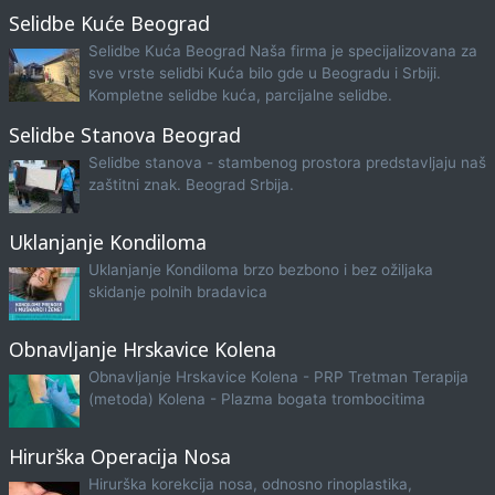
Selidbe Kuće Beograd
Selidbe Kuća Beograd Naša firma je specijalizovana za
sve vrste selidbi Kuća bilo gde u Beogradu i Srbiji.
Kompletne selidbe kuća, parcijalne selidbe.
Selidbe Stanova Beograd
Selidbe stanova - stambenog prostora predstavljaju naš
zaštitni znak. Beograd Srbija.
Uklanjanje Kondiloma
Uklanjanje Kondiloma brzo bezbono i bez ožiljaka
skidanje polnih bradavica
Obnavljanje Hrskavice Kolena
Obnavljanje Hrskavice Kolena - PRP Tretman Terapija
(metoda) Kolena - Plazma bogata trombocitima
Hirurška Operacija Nosa
Hirurška korekcija nosa, odnosno rinoplastika,