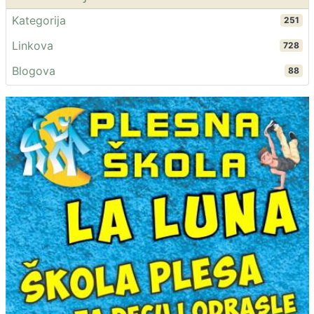
Kategorija
251
Linkova
728
Blogova
88