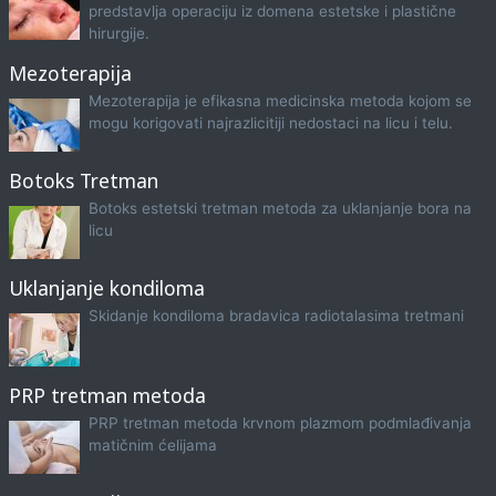
predstavlja operaciju iz domena estetske i plastične
hirurgije.
Mezoterapija
Mezoterapija je efikasna medicinska metoda kojom se
mogu korigovati najrazlicitiji nedostaci na licu i telu.
Botoks Tretman
Botoks estetski tretman metoda za uklanjanje bora na
licu
Uklanjanje kondiloma
Skidanje kondiloma bradavica radiotalasima tretmani
PRP tretman metoda
PRP tretman metoda krvnom plazmom podmlađivanja
matičnim ćelijama