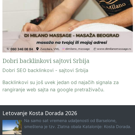
Dobri backlinkovi sajtovi Srbija
Dobri SEO backlinkovi - sajtovi Srbija
Backlinkovi su još uvek jedan od najačih signala za
rangiranje web sajta na google pretraživaču.
Letovanje Kosta Dorada 2026
Na samo sat vremena udaljenosti od Barselone,
smeštena je tzv. Zlatna obala Katalonije: Kosta Dorada.