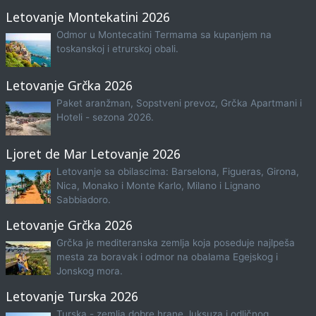
Letovanje Montekatini 2026
Odmor u Montecatini Termama sa kupanjem na
toskanskoj i etrurskoj obali.
Letovanje Grčka 2026
Paket aranžman, Sopstveni prevoz, Grčka Apartmani i
Hoteli - sezona 2026.
Ljoret de Mar Letovanje 2026
Letovanje sa obilascima: Barselona, Figueras, Girona,
Nica, Monako i Monte Karlo, Milano i Lignano
Sabbiadoro.
Letovanje Grčka 2026
Grčka je mediteranska zemlja koja poseduje najlpeša
mesta za boravak i odmor na obalama Egejskog i
Jonskog mora.
Letovanje Turska 2026
Turska - zemlja dobre hrane, luksuza i odličnog