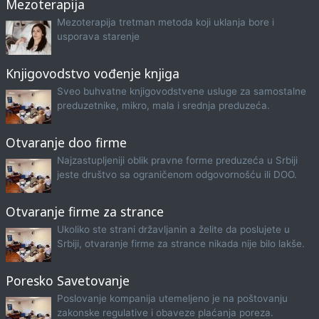
Mezoterapija
Mezoterapija tretman metoda koji uklanja bore i
usporava starenje
Knjigovodstvo vođenje knjiga
Sveo buhvatne knjigovodstvene usluge za samostalne
preduzetnike, mikro, mala i srednja preduzeća.
Otvaranje doo firme
Najzastupljeniji oblik pravne forme preduzeća u Srbiji
jeste društvo sa ograničenom odgovornošću ili DOO.
Otvaranje firme za strance
Ukoliko ste strani državljanin a želite da poslujete u
Srbiji, otvaranje firme za strance nikada nije bilo lakše.
Poresko Savetovanje
Poslovanje kompanija utemeljeno je na poštovanju
zakonske regulative i obaveze plaćanja poreza.