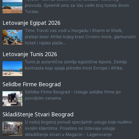
provoda. Spremili smo za Vas veliki broj hotela širom
Turske.
Letovanje Egipat 2026
Time Travel vas vodi u Hurgadu i Sharm el Sheik,
prelepi biser Afrike kojeg krasi Crveno more, glamurozni
hoteli i rajske plaže...
Letovanje Tunis 2026
Tunis je autentična zemlja egzotične lepote. Zemlja
kontrasta koju spaja prirodni most Evrope i Afrike.
Selidbe Firme Beograd
Selidbe Firme Beograd - Usluge selidbe firme po
povoljnim cenama
Skladištenje Stvari Beograd
U našoj bogatoj ponudi specijalnih usluga koje nudimo
svojim klijentima. Posebno se izdavaja usluga
skladištenja stvari u Magacin - Lagerovanje