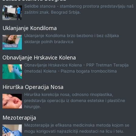
Selidbe stanova - stambenog prostora predstavljaju naš
zaštitni znak. Beograd Srbija.
Uklanjanje Kondiloma
Uklanjanje Kondiloma brzo bezbono i bez ožiljaka
skidanje polnih bradavica
Obnavljanje Hrskavice Kolena
Obnavljanje Hrskavice Kolena - PRP Tretman Terapija
(metoda) Kolena - Plazma bogata trombocitima
Hirurška Operacija Nosa
Hirurška korekcija nosa, odnosno rinoplastika,
predstavlja operaciju iz domena estetske i plastične
hirurgije.
Mezoterapija
Mezoterapija je efikasna medicinska metoda kojom se
mogu korigovati najrazlicitiji nedostaci na licu i telu.