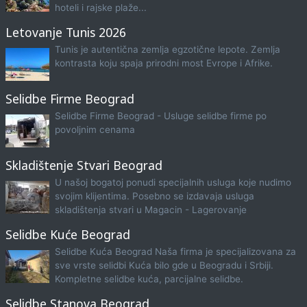
hoteli i rajske plaže...
Letovanje Tunis 2026
Tunis je autentična zemlja egzotične lepote. Zemlja
kontrasta koju spaja prirodni most Evrope i Afrike.
Selidbe Firme Beograd
Selidbe Firme Beograd - Usluge selidbe firme po
povoljnim cenama
Skladištenje Stvari Beograd
U našoj bogatoj ponudi specijalnih usluga koje nudimo
svojim klijentima. Posebno se izdavaja usluga
skladištenja stvari u Magacin - Lagerovanje
Selidbe Kuće Beograd
Selidbe Kuća Beograd Naša firma je specijalizovana za
sve vrste selidbi Kuća bilo gde u Beogradu i Srbiji.
Kompletne selidbe kuća, parcijalne selidbe.
Selidbe Stanova Beograd