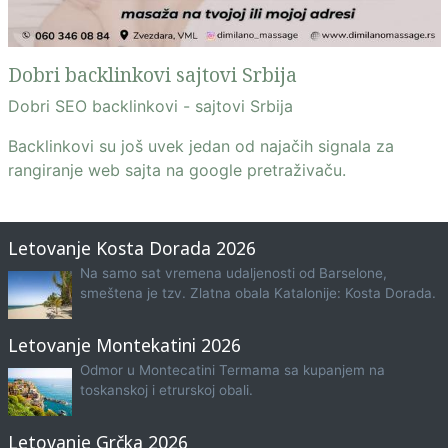
Dobri backlinkovi sajtovi Srbija
Dobri SEO backlinkovi - sajtovi Srbija
Backlinkovi su još uvek jedan od najačih signala za
rangiranje web sajta na google pretraživaču.
Letovanje Kosta Dorada 2026
Na samo sat vremena udaljenosti od Barselone,
smeštena je tzv. Zlatna obala Katalonije: Kosta Dorada.
Letovanje Montekatini 2026
Odmor u Montecatini Termama sa kupanjem na
toskanskoj i etrurskoj obali.
Letovanje Grčka 2026