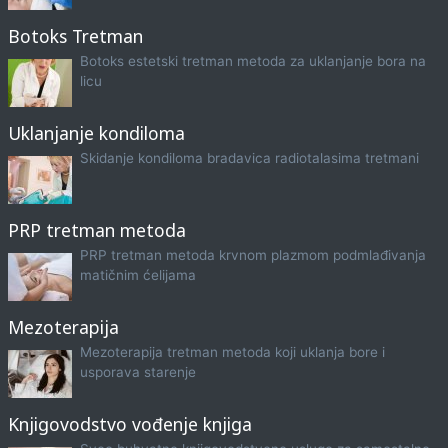
Botoks Tretman
Botoks estetski tretman metoda za uklanjanje bora na
licu
Uklanjanje kondiloma
Skidanje kondiloma bradavica radiotalasima tretmani
PRP tretman metoda
PRP tretman metoda krvnom plazmom podmlađivanja
matičnim ćelijama
Mezoterapija
Mezoterapija tretman metoda koji uklanja bore i
usporava starenje
Knjigovodstvo vođenje knjiga