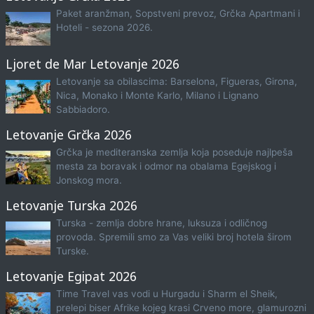
Paket aranžman, Sopstveni prevoz, Grčka Apartmani i
Hoteli - sezona 2026.
Ljoret de Mar Letovanje 2026
Letovanje sa obilascima: Barselona, Figueras, Girona,
Nica, Monako i Monte Karlo, Milano i Lignano
Sabbiadoro.
Letovanje Grčka 2026
Grčka je mediteranska zemlja koja poseduje najlpeša
mesta za boravak i odmor na obalama Egejskog i
Jonskog mora.
Letovanje Turska 2026
Turska - zemlja dobre hrane, luksuza i odličnog
provoda. Spremili smo za Vas veliki broj hotela širom
Turske.
Letovanje Egipat 2026
Time Travel vas vodi u Hurgadu i Sharm el Sheik,
prelepi biser Afrike kojeg krasi Crveno more, glamurozni