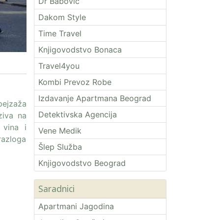
Dr Babović
Dakom Style
Time Travel
Knjigovodstvo Bonaca
Travel4you
Kombi Prevoz Robe
Izdavanje Apartmana Beograd
 pejzaža
Detektivska Agencija
ziva na
 vina i
Vene Medik
 razloga
Šlep Služba
Knjigovodstvo Beograd
Saradnici
Apartmani Jagodina