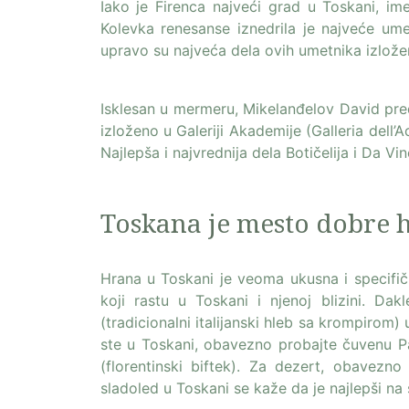
Iako je Firenca najveći grad u Toskani, i
Kolevka renesanse iznedrila je najveće umet
upravo su najveća dela ovih umetnika izložen
Isklesan u mermeru, Mikelanđelov David pred
izloženo u Galeriji Akademije (Galleria dell’
Najlepša i najvrednija dela Botičelija i Da Vinč
Toskana je mesto dobre 
Hrana u Toskani je veoma ukusna i specifič
koji rastu u Toskani i njenoj blizini. Dakl
(tradicionalni italijanski hleb sa krompirom) 
ste u Toskani, obavezno probajte čuvenu P
(florentinski biftek). Za dezert, obavezno
sladoled u Toskani se kaže da je najlepši na 