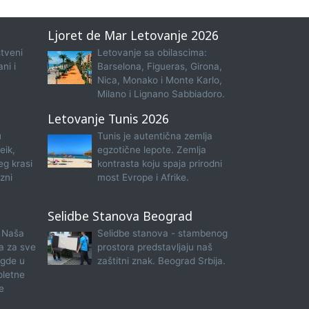
Ljoret de Mar Letovanje 2026
tveni
Letovanje sa obilascima:
ni i
Barselona, Figueras, Girona,
Nica, Monako i Monte Karlo,
Milano i Lignano Sabbiadoro.
Letovanje Tunis 2026
u
Tunis je autentična zemlja
eik,
egzotične lepote. Zemlja
eg krasi
kontrasta koju spaja prirodni
zni
most Evrope i Afrike.
Selidbe Stanova Beograd
 Naša
Selidbe stanova - stambenog
na za sve
prostora predstavljaju naš
 gde u
zaštitni znak. Beograd Srbija.
pletne
e