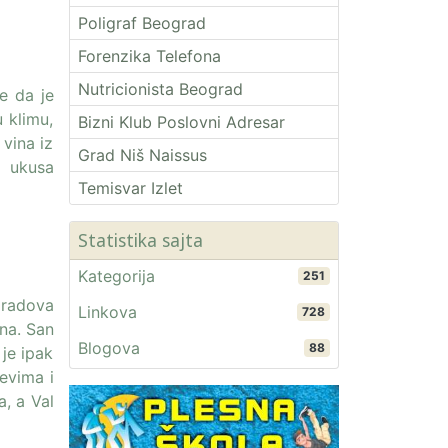
Poligraf Beograd
Forenzika Telefona
Nutricionista Beograd
e da je
 klimu,
Bizni Klub Poslovni Adresar
 vina iz
Grad Niš Naissus
m ukusa
Temisvar Izlet
Statistika sajta
Kategorija
251
gradova
Linkova
728
ina. San
Blogova
88
 je ipak
evima i
, a Val