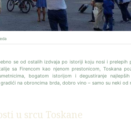
leda
sebno se od ostalih izdvaja po istoriji koju nosi i prelepih
Italije sa Firencom kao njenom prestonicom, Toskana po
metnicima, bogatom istorijom i degustiranje najlepših
ani gradići na obroncima brda, dobro vino – samo su neki od
sti u srcu Toskane