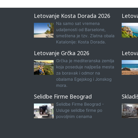
Letovanje Kosta Dorada 2026
Letov
Na samo sat vremena
udaljenosti od Barselone,
smeštena je tzv. Zlatna obala
Katalonije: Kosta Dorada.
Letovanje Grčka 2026
Letov
Grčka je mediteranska zemlja
koja poseduje najlpeša mesta
za boravak i odmor na
obalama Egejskog i Jonskog
mora.
Selidbe Firme Beograd
Skladi
Selidbe Firme Beograd -
Usluge selidbe firme po
povoljnim cenama