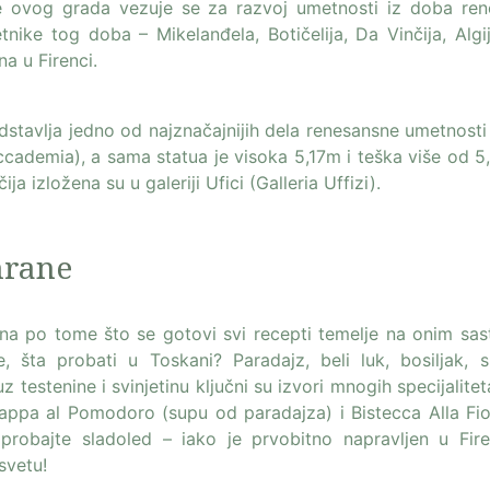
me ovog grada vezuje se za razvoj umetnosti iz doba ren
nike tog doba – Mikelanđela, Botičelija, Da Vinčija, Algije
a u Firenci.
stavlja jedno od najznačajnijih dela renesansne umetnosti 
Accademia), a sama statua je visoka 5,17m i teška više od 5
ija izložena su u galeriji Ufici (Galleria Uffizi).
hrane
na po tome što se gotovi svi recepti temelje na onim sas
e, šta probati u Toskani? Paradajz, beli luk, bosiljak, s
uz testenine i svinjetinu ključni su izvori mnogih specijalite
appa al Pomodoro (supu od paradajza) i Bistecca Alla Fio
 probajte sladoled – iako je prvobitno napravljen u Fire
svetu!