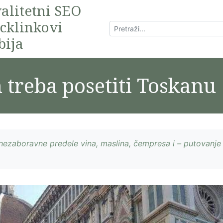
alitetni SEO
cklinkovi
bija
h treba posetiti Toskanu
nezaboravne predele vina, maslina, čempresa i – putovanje