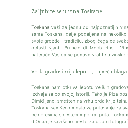
Zaljubite se u vina Toskane
Toskana
važi za jednu od najpoznatijih vins
sama Toskana, dalje podeljena na nekoliko r
svoje grožđe i tradiciju, zbog čega će svako
oblasti Kjanti, Brunelo di Montalcino i
nateraće Vas da se ponovo vratite u vinske 
Veliki gradovi kriju lepotu, najveća blag
Toskana nam otkriva lepotu velikih gradova
izdvaja se po svojoj istoriji. Tako je Piza p
Đimiđijano, smešten na vrhu brda krije tajnu
Toskana savršeno mesto za putovanje za sve 
čempresima smeštenim pokraj puta. Toskana
d'Orcia je savršeno mesto za dobru fotografi