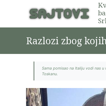
Kv
ba
Sr
Razlozi zbog koji
Sama pomisao na Italiju vodi nas u 
Toskanu.