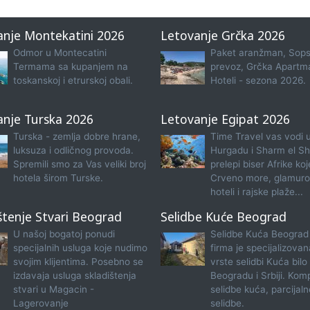
anje Montekatini 2026
Letovanje Grčka 2026
Odmor u Montecatini
Paket aranžman, Sops
Termama sa kupanjem na
prevoz, Grčka Apartma
toskanskoj i etrurskoj obali.
Hoteli - sezona 2026.
anje Turska 2026
Letovanje Egipat 2026
Turska - zemlja dobre hrane,
Time Travel vas vodi 
luksuza i odličnog provoda.
Hurgadu i Sharm el Sh
Spremili smo za Vas veliki broj
prelepi biser Afrike koj
hotela širom Turske.
Crveno more, glamuro
hoteli i rajske plaže...
štenje Stvari Beograd
Selidbe Kuće Beograd
U našoj bogatoj ponudi
Selidbe Kuća Beograd
specijalnih usluga koje nudimo
firma je specijalizova
svojim klijentima. Posebno se
vrste selidbi Kuća bilo
izdavaja usluga skladištenja
Beogradu i Srbiji. Kom
stvari u Magacin -
selidbe kuća, parcijaln
Lagerovanje
selidbe.