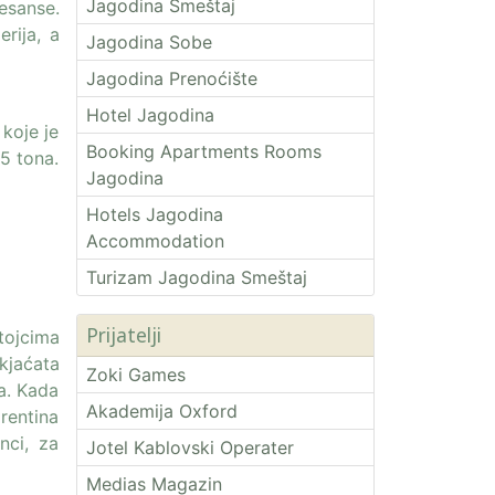
Jagodina Smeštaj
esanse.
rija, a
Jagodina Sobe
Jagodina Prenoćište
Hotel Jagodina
koje je
Booking Apartments Rooms
,5 tona.
Jagodina
Hotels Jagodina
Accommodation
Turizam Jagodina Smeštaj
Prijatelji
tojcima
kjaćata
Zoki Games
ta. Kada
Akademija Oxford
rentina
nci, za
Jotel Kablovski Operater
Medias Magazin