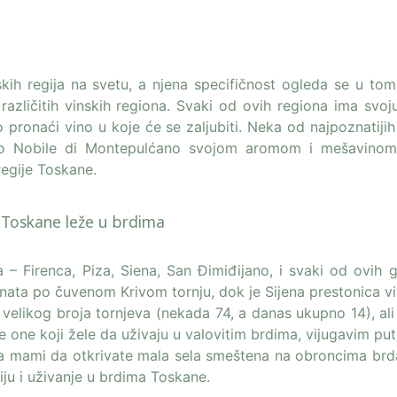
kih regija na svetu, a njena specifičnost ogleda se u tom
azličitih vinskih regiona. Svaki od ovih regiona ima svoju
 pronaći vino u koje će se zaljubiti. Neka od najpoznatijih
 Vino Nobile di Montepulćano svojom aromom i mešavino
regije Toskane.
a Toskane leže u brdima
 – Firenca, Piza, Siena, San Đimiđijano, i svaki od ovih 
oznata po čuvenom Krivom tornju, dok je Sijena prestonica v
 velikog broja tornjeva (nekada 74, a danas ukupno 14), ali
one koji žele da uživaju u valovitim brdima, vijugavim put
 mami da otkrivate mala sela smeštena na obroncima brda
ju i uživanje u brdima Toskane.