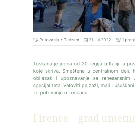
Putovanja
•
Turizam
21 Jul 2022
1 preg
Toskana je jedna od 20 regija u Italiji, a po
koje skriva. Smeštena u centralnom delu 
obilazak i upoznavanje sa renesansnim u
specijaliteta. Valoviti pejzaži, mali i ušušk
za putovanje u Toskanu.
Firenca – grad umetno