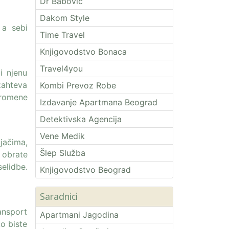
Dr Babović
Dakom Style
 a sebi
Time Travel
Knjigovodstvo Bonaca
Travel4you
i njenu
 zahteva
Kombi Prevoz Robe
promene
Izdavanje Apartmana Beograd
Detektivska Agencija
Vene Medik
jačima,
Šlep Služba
 obrate
elidbe.
Knjigovodstvo Beograd
Saradnici
ansport
Apartmani Jagodina
o biste