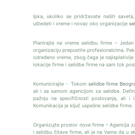
Ipka, ukoliko se pridržavate naših savet
uštedeti i vreme i novac oko organizacije
se
Planirajte na vreme selidbu firme – Jedan
organizaciju prepustite profesionalcima. Pako
određeno vreme, zbog čega je najisplativije
lokacije firme i selidbe firme na sam tok posl
Komunicirajte - Tokom
selidbe firme Beogr
ali i sa samom agencijom za selidbe. Defi
pažnju na specifičnosti poslovanja, ali i 
Komunikacija je ključ uspešne selidbe firme.
Organizujte prostor nove firme – Agencija 
i selidbu čitave firme, ali je na Vama da u