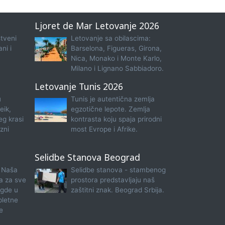
Ljoret de Mar Letovanje 2026
tveni
Letovanje sa obilascima:
ni i
Barselona, Figueras, Girona,
Nica, Monako i Monte Karlo,
Milano i Lignano Sabbiadoro.
Letovanje Tunis 2026
u
Tunis je autentična zemlja
eik,
egzotične lepote. Zemlja
eg krasi
kontrasta koju spaja prirodni
zni
most Evrope i Afrike.
Selidbe Stanova Beograd
 Naša
Selidbe stanova - stambenog
na za sve
prostora predstavljaju naš
 gde u
zaštitni znak. Beograd Srbija.
pletne
e