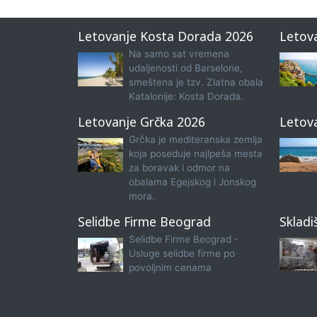
Letovanje Kosta Dorada 2026
Letov
Na samo sat vremena
udaljenosti od Barselone,
smeštena je tzv. Zlatna obala
Katalonije: Kosta Dorada.
Letovanje Grčka 2026
Letov
Grčka je mediteranska zemlja
koja poseduje najlpeša mesta
za boravak i odmor na
obalama Egejskog i Jonskog
mora.
Selidbe Firme Beograd
Skladi
Selidbe Firme Beograd -
Usluge selidbe firme po
povoljnim cenama