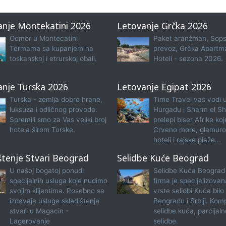
anje Montekatini 2026
Letovanje Grčka 2026
Odmor u Montecatini
Paket aranžman, Sops
Termama sa kupanjem na
prevoz, Grčka Apartma
toskanskoj i etrurskoj obali.
Hoteli - sezona 2026.
anje Turska 2026
Letovanje Egipat 2026
Turska - zemlja dobre hrane,
Time Travel vas vodi 
luksuza i odličnog provoda.
Hurgadu i Sharm el Sh
Spremili smo za Vas veliki broj
prelepi biser Afrike koj
hotela širom Turske.
Crveno more, glamuro
hoteli i rajske plaže...
štenje Stvari Beograd
Selidbe Kuće Beograd
U našoj bogatoj ponudi
Selidbe Kuća Beograd
specijalnih usluga koje nudimo
firma je specijalizova
svojim klijentima. Posebno se
vrste selidbi Kuća bilo
izdavaja usluga skladištenja
Beogradu i Srbiji. Kom
stvari u Magacin -
selidbe kuća, parcijaln
Lagerovanje
selidbe.