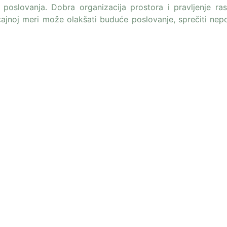
poslovanja. Dobra organizacija prostora i pravljenje ra
čajnoj meri može olakšati buduće poslovanje, sprečiti nep