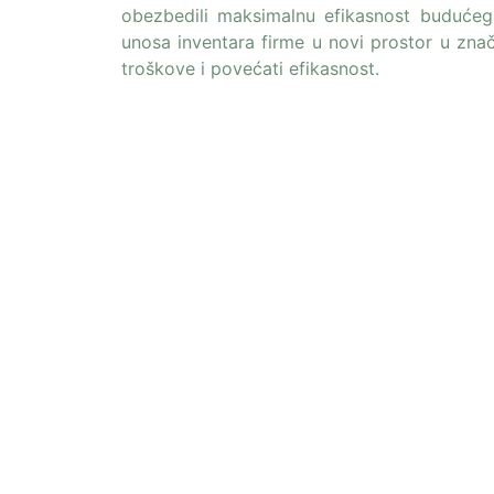
obezbedili maksimalnu efikasnost budućeg 
unosa inventara firme u novi prostor u zna
troškove i povećati efikasnost.