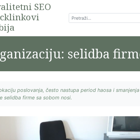
alitetni SEO
cklinkovi
bija
ganizaciju: selidba firm
aciju poslovanja, često nastupa period haosa i smanjenja
 selidba firme sa sobom nosi.