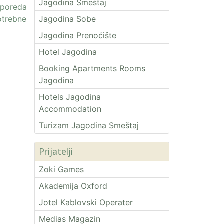
Jagodina Smeštaj
sporeda
otrebne
Jagodina Sobe
Jagodina Prenoćište
Hotel Jagodina
Booking Apartments Rooms
Jagodina
Hotels Jagodina
Accommodation
Turizam Jagodina Smeštaj
Prijatelji
Zoki Games
Akademija Oxford
Jotel Kablovski Operater
Medias Magazin