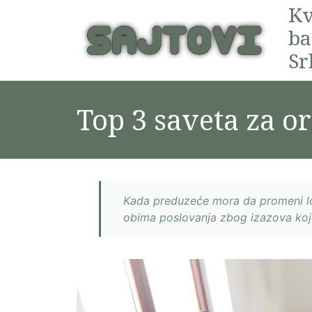
Kv
ba
Sr
Top 3 saveta za or
Kada preduzeće mora da promeni lok
obima poslovanja zbog izazova koje