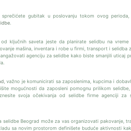
a, sprečićete gubitak u poslovanju tokom ovog perioda,
lidbe
.
 od ključnih saveta jeste da planirate selidbu na vreme 
vanje mašina, inventara i robe u firmi, transport i selidba
 angažovati agenciju za selidbe kako biste smanjili uticaj 
a.
ad
, važno je komunicirati sa zaposlenima, kupcima i dobavl
nišite mogućnosti da zaposleni pomognu prilikom selidbe,
iznesite svoja očekivanja od selidbe firme agenciji za s
za selidbe Beograd može za vas organizovati pakovanje, tr
 skladu sa novim prostorom definišete buduće aktivnosti kak