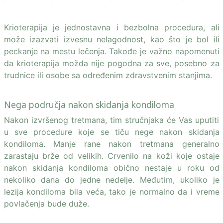
Krioterapija je jednostavna i bezbolna procedura, ali
može izazvati izvesnu nelagodnost, kao što je bol ili
peckanje na mestu lečenja. Takođe je važno napomenuti
da krioterapija možda nije pogodna za sve, posebno za
trudnice ili osobe sa određenim zdravstvenim stanjima.
Nega područja nakon skidanja kondiloma
Nakon izvršenog tretmana, tim stručnjaka će Vas uputiti
u sve procedure koje se tiču nege nakon skidanja
kondiloma. Manje rane nakon tretmana generalno
zarastaju brže od velikih. Crvenilo na koži koje ostaje
nakon skidanja kondiloma obično nestaje u roku od
nekoliko dana do jedne nedelje. Međutim, ukoliko je
lezija kondiloma bila veća, tako je normalno da i vreme
povlačenja bude duže.