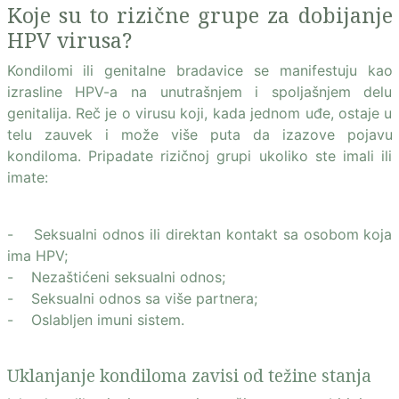
Koje su to rizične grupe za dobijanje
HPV virusa?
Kondilomi ili genitalne bradavice se manifestuju kao
izrasline HPV-a na unutrašnjem i spoljašnjem delu
genitalija. Reč je o virusu koji, kada jednom uđe, ostaje u
telu zauvek i može više puta da izazove pojavu
kondiloma. Pripadate rizičnoj grupi ukoliko ste imali ili
imate:
- Seksualni odnos ili direktan kontakt sa osobom koja
ima HPV;
- Nezaštićeni seksualni odnos;
- Seksualni odnos sa više partnera;
- Oslabljen imuni sistem.
Uklanjanje kondiloma zavisi od težine stanja