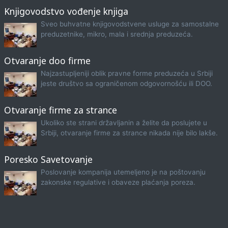
Knjigovodstvo vođenje knjiga
Sveo buhvatne knjigovodstvene usluge za samostalne
preduzetnike, mikro, mala i srednja preduzeća.
Otvaranje doo firme
Najzastupljeniji oblik pravne forme preduzeća u Srbiji
jeste društvo sa ograničenom odgovornošću ili DOO.
Otvaranje firme za strance
Ukoliko ste strani državljanin a želite da poslujete u
Srbiji, otvaranje firme za strance nikada nije bilo lakše.
Poresko Savetovanje
Poslovanje kompanija utemeljeno je na poštovanju
zakonske regulative i obaveze plaćanja poreza.