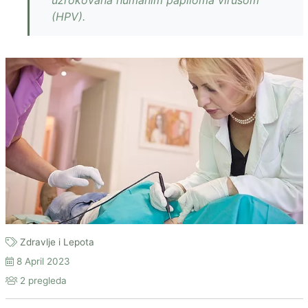
uzrokovana humanim papiloma virusom
(HPV).
Zdravlje i Lepota
8 April 2023
2 pregleda