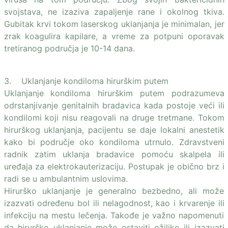
svojstava, ne izaziva zapaljenje rane i okolnog tkiva.
Gubitak krvi tokom laserskog uklanjanja je minimalan, jer
zrak koagulira kapilare, a vreme za potpuni oporavak
tretiranog područja je 10-14 dana.
3. Uklanjanje kondiloma hirurškim putem
Uklanjanje kondiloma hirurškim putem podrazumeva
odrstanjivanje genitalnih bradavica kada postoje veći ili
kondilomi koji nisu reagovali na druge tretmane. Tokom
hirurškog uklanjanja, pacijentu se daje lokalni anestetik
kako bi područje oko kondiloma utrnulo. Zdravstveni
radnik zatim uklanja bradavice pomoću skalpela ili
uređaja za elektrokauterizaciju. Postupak je obično brz i
radi se u ambulantnim uslovima.
Hirurško uklanjanje je generalno bezbedno, ali može
izazvati određenu bol ili nelagodnost, kao i krvarenje ili
infekciju na mestu lečenja. Takođe je važno napomenuti
da hirurško uklanjanje može ostaviti ožiljke ili izazvati