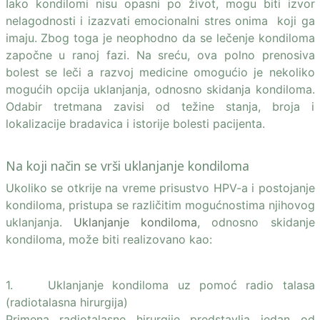
Iako kondilomi nisu opasni po život, mogu biti izvor
nelagodnosti i izazvati emocionalni stres onima koji ga
imaju. Zbog toga je neophodno da se lečenje kondiloma
započne u ranoj fazi. Na sreću, ova polno prenosiva
bolest se leči a razvoj medicine omogućio je nekoliko
mogućih opcija uklanjanja, odnosno skidanja kondiloma.
Odabir tretmana zavisi od težine stanja, broja i
lokalizacije bradavica i istorije bolesti pacijenta.
Na koji način se vrši uklanjanje kondiloma
Ukoliko se otkrije na vreme prisustvo HPV-a i postojanje
kondiloma, pristupa se različitim mogućnostima njihovog
uklanjanja.
Uklanjanje kondiloma
, odnosno skidanje
kondiloma, može biti realizovano kao:
1. Uklanjanje kondiloma uz pomoć radio talasa
(radiotalasna hirurgija)
Primena radiotalasne hirurgije predstavlja jedan od