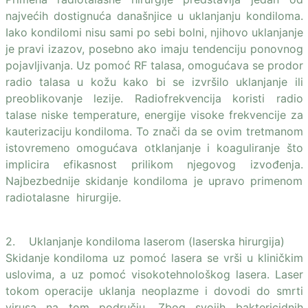
najvećih dostignuća današnjice u uklanjanju kondiloma.
Iako kondilomi nisu sami po sebi bolni, njihovo uklanjanje
je pravi izazov, posebno ako imaju tendenciju ponovnog
pojavljivanja. Uz pomoć RF talasa, omogućava se prodor
radio talasa u kožu kako bi se izvršilo uklanjanje ili
preoblikovanje lezije. Radiofrekvencija koristi radio
talase niske temperature, energije visoke frekvencije za
kauterizaciju kondiloma. To znači da se ovim tretmanom
istovremeno omogućava otklanjanje i koaguliranje što
implicira efikasnost prilikom njegovog izvođenja.
Najbezbednije skidanje kondiloma je upravo primenom
radiotalasne hirurgije.
2. Uklanjanje kondiloma laserom (laserska hirurgija)
Skidanje kondiloma uz pomoć lasera se vrši u kliničkim
uslovima, a uz pomoć visokotehnološkog lasera. Laser
tokom operacije uklanja neoplazme i dovodi do smrti
virusa na tom području. Zbog svojih baktericidnih