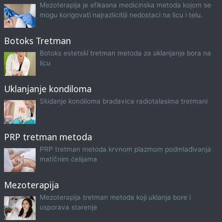
Mezoterapija je efikasna medicinska metoda kojom se
mogu korigovati najrazlicitiji nedostaci na licu i telu.
Botoks Tretman
Botoks estetski tretman metoda za uklanjanje bora na
licu
Uklanjanje kondiloma
Skidanje kondiloma bradavica radiotalasima tretmani
PRP tretman metoda
PRP tretman metoda krvnom plazmom podmlađivanja
matičnim ćelijama
Mezoterapija
Mezoterapija tretman metoda koji uklanja bore i
usporava starenje