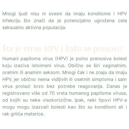
Mnogi ljudi nisu ni svesni da imaju kondilome i HPV
infekciju što znači da je potencijalno ugrožena cela
seksualno aktivna populacija.
Šta je virus HPV i kako se prenosi?
Humani papiloma virus (HPV) je polno prenosiva bolest
koju izaziva istoimeni virus. Obično se širi vaginalnim,
oralnim ili analnim seksom. Mnogi čak i ne znaju da imaju
HPV, jer obično nema vidljivih ili osetnih simptoma i sam
virus prolazi brzo bez potrebe reagovanja. Danas je
registrovano više od 70 vrsta humanog papiloma virusa,
od kojih su neke visokorizične. Ipak, neki tipovi HPV-a
mogu mogu izazvati bolesti kao što su kondilomi ali i
rak grlića materice.