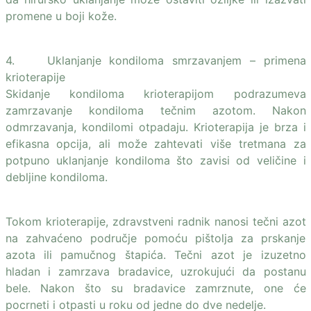
promene u boji kože.
4. Uklanjanje kondiloma smrzavanjem – primena
krioterapije
Skidanje kondiloma krioterapijom podrazumeva
zamrzavanje kondiloma tečnim azotom. Nakon
odmrzavanja, kondilomi otpadaju. Krioterapija je brza i
efikasna opcija, ali može zahtevati više tretmana za
potpuno uklanjanje kondiloma što zavisi od veličine i
debljine kondiloma.
Tokom krioterapije, zdravstveni radnik nanosi tečni azot
na zahvaćeno područje pomoću pištolja za prskanje
azota ili pamučnog štapića. Tečni azot je izuzetno
hladan i zamrzava bradavice, uzrokujući da postanu
bele. Nakon što su bradavice zamrznute, one će
pocrneti i otpasti u roku od jedne do dve nedelje.