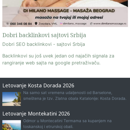
Dobri backlinkovi sajtovi Srbija
Dobri SEO backlinkovi - sajtovi Srbija
Backlinkovi su još uvek jedan od najačih signala za
rangiranje web sajta na google pretraživaču.
Letovanje Kosta Dorada 2026
Na samo sat vremena udaljenosti od Barselone,
smeštena je tzv. Zlatna obala Katalonije: Kosta Dorada.
Letovanje Montekatini 2026
Odmor u Montecatini Termama sa kupanjem na
toskanskoj i etrurskoj obali.