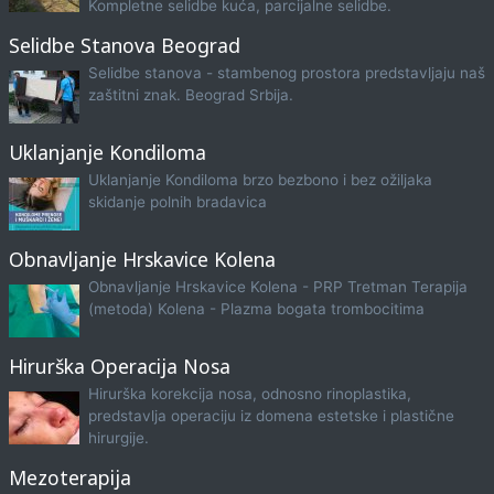
Kompletne selidbe kuća, parcijalne selidbe.
Selidbe Stanova Beograd
Selidbe stanova - stambenog prostora predstavljaju naš
zaštitni znak. Beograd Srbija.
Uklanjanje Kondiloma
Uklanjanje Kondiloma brzo bezbono i bez ožiljaka
skidanje polnih bradavica
Obnavljanje Hrskavice Kolena
Obnavljanje Hrskavice Kolena - PRP Tretman Terapija
(metoda) Kolena - Plazma bogata trombocitima
Hirurška Operacija Nosa
Hirurška korekcija nosa, odnosno rinoplastika,
predstavlja operaciju iz domena estetske i plastične
hirurgije.
Mezoterapija