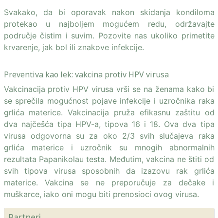
Svakako, da bi oporavak nakon skidanja kondiloma
protekao u najboljem mogućem redu, održavajte
područje čistim i suvim. Pozovite nas ukoliko primetite
krvarenje, jak bol ili znakove infekcije.
Preventiva kao lek: vakcina protiv HPV virusa
Vakcinacija protiv HPV virusa vrši se na ženama kako bi
se sprečila mogućnost pojave infekcije i uzročnika raka
grlića materice. Vakcinacija pruža efikasnu zaštitu od
dva najčešća tipa HPV-a, tipova 16 i 18. Ova dva tipa
virusa odgovorna su za oko 2/3 svih slučajeva raka
grlića materice i uzročnik su mnogih abnormalnih
rezultata Papanikolau testa. Međutim, vakcina ne štiti od
svih tipova virusa sposobnih da izazovu rak grlića
materice. Vakcina se ne preporučuje za dečake i
muškarce, iako oni mogu biti prenosioci ovog virusa.
Partneri